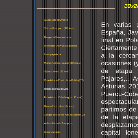
Oviedo-alto del Angliru
En varias 
Oviedo-Farrapona (120 kms)
España, Javi
Cangas del Narcea-Tuiza
final en Pol
Ciertamente
Diseñando una Vuelta a España
a la cerca
La etapa pefecta
ocasiones (y
Mieres-Collada Taranes (165 kms)
de etapa: 
Gijón-Mieres (185 kms)
Pajares,... 
Pola de Lena-Puerto de la Cubilla (115
Asturias 2
kms)
Finales en Pola de Lena
Puercu-Cobe
Pola de Lena-Cuitu Negru (135 kms)
espectacular
Oviedo-Picu Polio (132 kms)
partimos de
Cangas del Narcea-Alto del Acebo (115
de la etap
kms)
desplazamo
Avilés-Alto de la Farrapona
capital len
Gijón-Carraceo