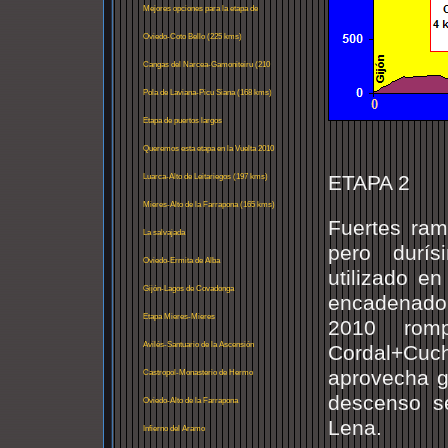
2010?
Mejores opciones para la etapa de
Coto Bello
Oviedo-Coto Bello (225 kms)
Cangas del Narcea-Gamoniteiru (210
kms)
Pola de Laviana-Picu Siana (168 kms)
Etapa de puertos largos
Queremos esta etapa en la Vuelta 2010
ETAPA 2
Luarca-Alto de Leitariegos (197 kms)
Mieres-Alto de la Farrapona (165 kms)
Fuertes ram
La salvajada
pero durí
Oviedo-Ermita de Alba
utilizado e
Gijón-Lagos de Covadonga
encadenado 
Etapa Mieres-Mieres
2010 rom
Avilés-Santuario de la Ascensión
Cordal+Cuc
aprovecha gr
Castropol-Monasterio de Hermo
descenso se
Oviedo-Alto de la Farrapona
Lena.
Infierno del Aramo