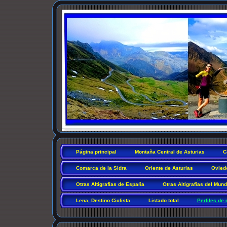
Página principal
Montaña Central de Asturias
C
Comarca de la Sidra
Oriente de Asturias
Ovied
Otras Altigrafías de España
Otras Altigrafías del Mun
Lena, Destino Ciclista
Listado total
Perfiles de 