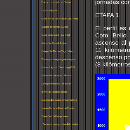
jornadas co
Etapas de montaña en Oviedo
Luarca-Vegadeo
ETAPA 1
Gijón-Alto de la Farrapona (180 kms)
El perfil es
Cangas del Narcea-Oviedo
Coto Bello
Gijón-Valporquero (200 kms)
ascenso al 
Belmonte-Alto del Angliru
11 kilómetr
Cangas del Narcea-Vega Bobies
descenso por
Dos etapas con protagonismo para
(8 kilómetro
Trobaniello
Mieres-Lagos de Covadonga (235
kms)
Oviedo-Rozamayor (133 kms)
La etapa imposible... en bici de
carretera
El mito de la alta montaña
Dos grandes etapas en Gamoniteiru
Grado-Alto de la Casa del Puerto
Gijón-Coto Bello (opciones
alternativas)
¿Será esta la etapa reina de la Vuelta