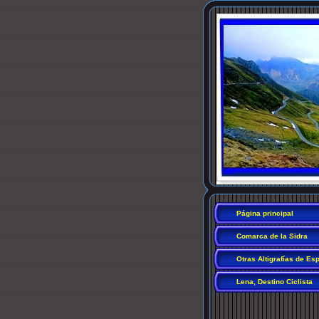
Página principal
Comarca de la Sidra
Otras Altigrafías de Es
Lena, Destino Ciclista