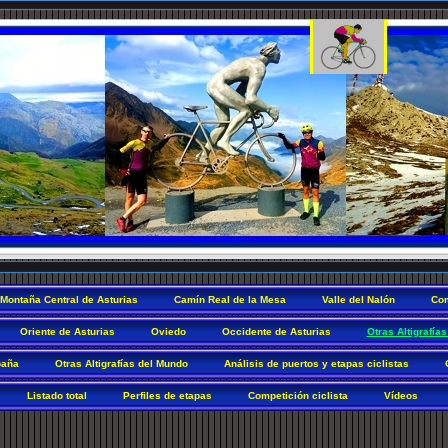
Montaña Central de Asturias
Camín Real de la Mesa
Valle del Nalón
Com
Oriente de Asturias
Oviedo
Occidente de Asturias
Otras Altigrafías
paña
Otras Altigrafías del Mundo
Análisis de puertos y etapas ciclistas
Listado total
Perfiles de etapas
Competición ciclista
Vídeos