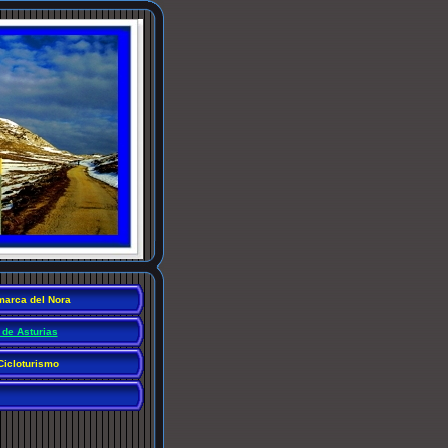
arca del Nora
 de Asturias
Cicloturismo