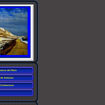
arca del Nora
 de Asturias
Cicloturismo