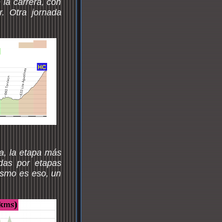
la carrera, con
r. Otra jornada
.
, la etapa más
ndas por etapas
lismo es eso, un