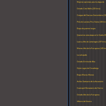
2010?
Mejores opciones para la etapa de
Coto Bello
Oviedo-Coto Bello (225 kms)
Cangas del Narcea-Gamoniteiru (21
kms)
Pola de Laviana-Picu Siana (168 km
Etapa de puertos largos
Queremos esta etapa en la Vuelta 2
Luarca-Alto de Leitariegos (197 kms
Mieres-Alto de la Farrapona (165 k
La salvajada
Oviedo-Ermita de Alba
Gijón-Lagos de Covadonga
Etapa Mieres-Mieres
Avilés-Santuario de la Ascensión
Castropol-Monasterio de Hermo
Oviedo-Alto de la Farrapona
Infierno del Aramo