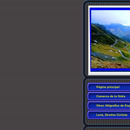
Página principal
Comarca de la Sidra
Otras Altigrafías de Es
Lena, Destino Ciclista