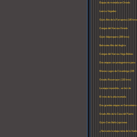
Etapas de montaña en Oviedo
Luarca-Vegadeo
Gijón-Alto de la Farrapona (180 kms
Cangas del Narcea-Oviedo
Gijón-Valporquero (200 kms)
Belmonte-Alto del Angliru
Cangas del Narcea-Vega Bobies
Dos etapas con protagonismo para
Trobaniello
Mieres-Lagos de Covadonga (235
kms)
Oviedo-Rozamayor (133 kms)
La etapa imposible... en bici de
carretera
El mito de la alta montaña
Dos grandes etapas en Gamoniteiru
Grado-Alto de la Casa del Puerto
Gijón-Coto Bello (opciones
alternativas)
¿Será esta la etapa reina de la Vuelt