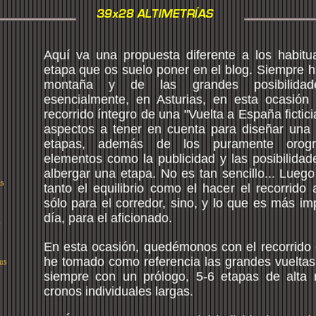
Aquí va una propuesta diferente a los habitua
etapa que os suelo poner en el blog. Siempre h
montaña y de las grandes posibilida
esencialmente, en Asturias, en esta ocasión
recorrido íntegro de una "Vuelta a España ficti
aspectos a tener en cuenta para diseñar una
etapas, además de los puramente orográ
elementos como la publicidad y las posibilidad
albergar una etapa. No es tan sencillo... Lueg
15
tanto el equilibrio como el hacer el recorrido 
sólo para el corredor, sino, y lo que es más i
día, para el aficionado.
)
En esta ocasión, quedémonos con el recorrido e
he tomado como referencia las grandes vueltas 
115
siempre con un prólogo, 5-6 etapas de alta
cronos individuales largas.