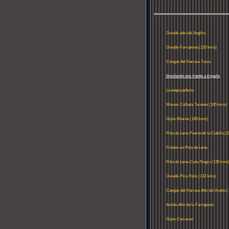
Oviedo-alto del Angliru
Oviedo-Farrapona (120 kms)
Cangas del Narcea-Tuiza
Diseñando una Vuelta a España
La etapa pefecta
Mieres-Collada Taranes (165 kms)
Gijón-Mieres (185 kms)
Pola de Lena-Puerto de la Cubilla (1
kms)
Finales en Pola de Lena
Pola de Lena-Cuitu Negru (135 kms
Oviedo-Picu Polio (132 kms)
Cangas del Narcea-Alto del Acebo (
kms)
Avilés-Alto de la Farrapona
Gijón-Carraceo