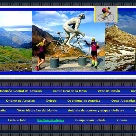
Montaña Central de Asturias
Camín Real de la Mesa
Valle del Nalón
Com
Oriente de Asturias
Oviedo
Occidente de Asturias
Otras Altigrafías
paña
Otras Altigrafías del Mundo
Análisis de puertos y etapas ciclistas
Listado total
Perfiles de etapas
Competición ciclista
Vídeos