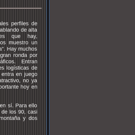
les perfiles de
ablando de alta
des que hay,
 os muestro un
cia". Hay muchos
 gran ronda por
ficos. Entran
es logísticas de
o entra en juego
atractivo, no ya
mportante hoy en
n sí. Para ello
de los 90, casi
 montaña y dos