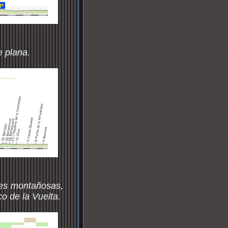
 plana.
es montañosas,
o de la Vuelta.