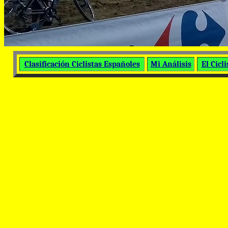
Clasificación Ciclistas Españoles
Mi Análisis
El Cicl