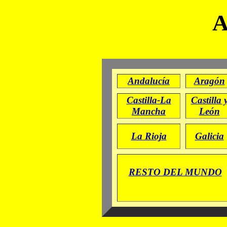
A
Andalucía
Aragón
Castilla-La
Castilla 
Mancha
León
La Rioja
Galicia
RESTO DEL MUNDO