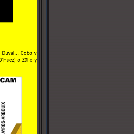
 Duval... Cobo y
D'Huez) o Zülle y