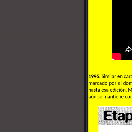
1996
: Similar en ca
marcado por el domin
hasta esa edición, M
aún se mantiene com