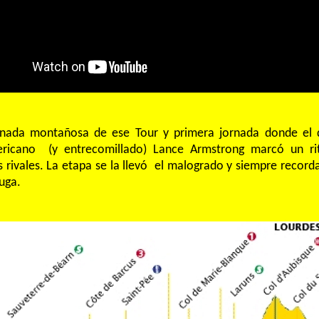
nada montañosa de ese Tour y primera jornada donde el 
ericano (y entrecomillado) Lance Armstrong marcó un ri
 rivales. La etapa se la llevó el malogrado y siempre record
uga.