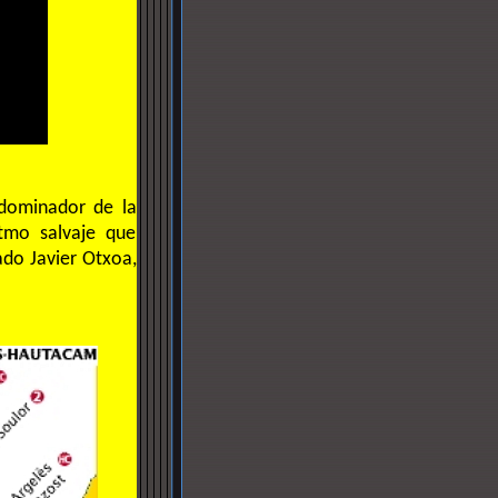
dominador de la
tmo salvaje que
ado Javier Otxoa,