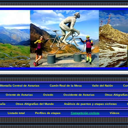
Montaña Central de Asturias
Camín Real de la Mesa
Valle del Nalón
Com
Oriente de Asturias
Oviedo
Occidente de Asturias
Otras Altigrafías
paña
Otras Altigrafías del Mundo
Análisis de puertos y etapas ciclistas
Listado total
Perfiles de etapas
Competición ciclista
Vídeos