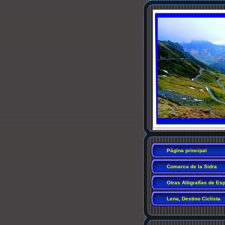
Página principal
Comarca de la Sidra
Otras Altigrafías de Es
Lena, Destino Ciclista