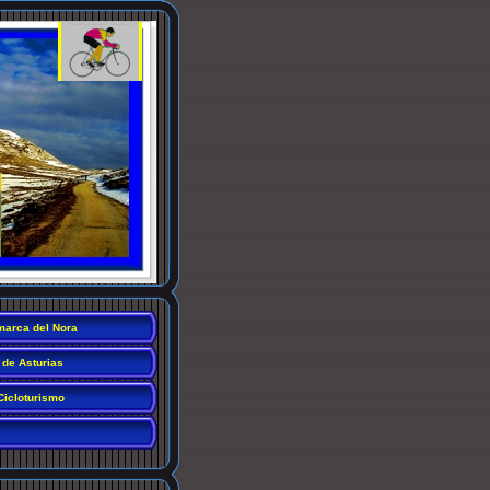
arca del Nora
 de Asturias
Cicloturismo