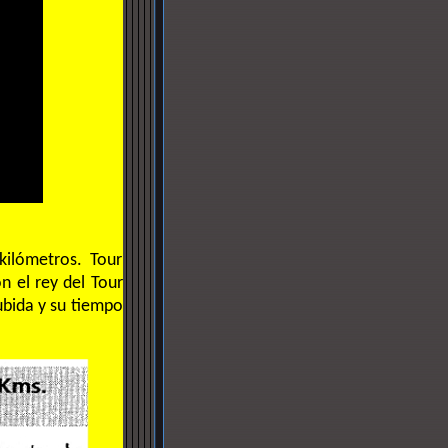
0 kilómetros. Tour
n el rey del Tour
subida y su tiempo