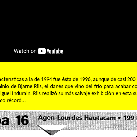
racterísticas a la de 1994 fue ésta de 1996, aunque de casi 20
io de Bjarne Riis, el danés que vino del frío para acabar co
iguel Indurain. Riis realizó su más salvaje exhibición en esta 
o récord...