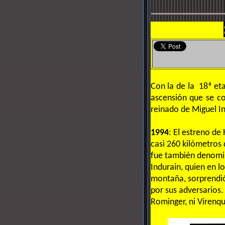
Con la de la 18ª eta
ascensión que se co
reinado de Miguel I
1994
: El estreno de
casi 260 kilómetros 
fue también denomin
Indurain, quien en l
montaña, sorprendió
por sus adversarios. 
Rominger, ni Virenque