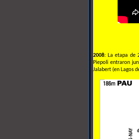
2008
: La etapa de 
Piepoli entraron ju
Jalabert (en Lagos 