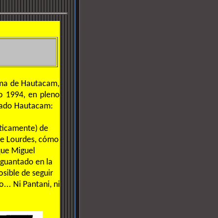
cima de Hautacam,
ño 1994, en pleno
nzado Hautacam:
cticamente) de
 de Lourdes, cómo
que Miguel
aguantado en la
sible de seguir
... Ni Pantani, ni