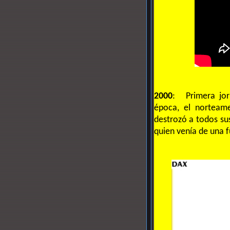
2000
: Primera jor
época, el norteam
destrozó a todos sus
quien venía de una f