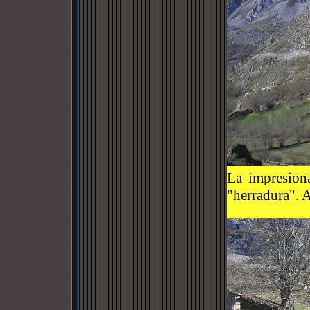
La impresion
"herradura". 