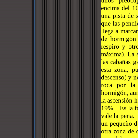
unos “preocup
encima del 10
una pista de 
que las pend
llega a marca
de hormigón 
respiro y ot
máxima). La a
las cabañas g
esta zona, p
descenso) y n
roca por la 
hormigón, aun
la ascensión h
19%... Es la f
vale la pena.
un pequeño de
otra zona de 