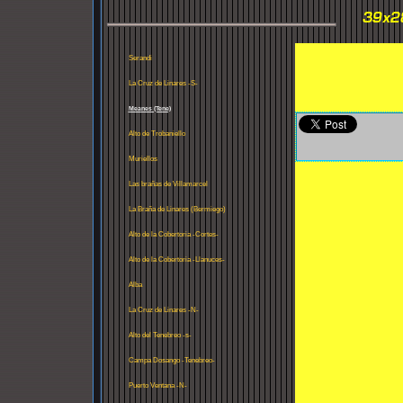
Serandi
La Cruz de Linares -S-
Meanes (Tene)
Alto de Trobaniello
Muriellos
Las brañas de Villamarcel
La Braña de Linares (Bermiego)
Alto de la Cobertoria -Cortes-
Alto de la Cobertoria -Llanuces-
Alba
La Cruz de Linares -N-
Alto del Tenebreo -s-
Campa Dosango -Tenebreo-
Puerto Ventana -N-