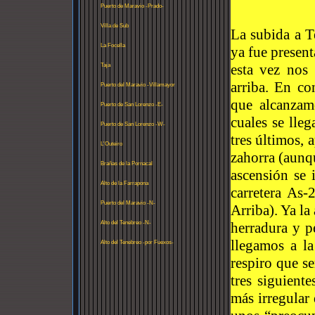
Puerto de Maravio -Prado-
Villa de Sub
La subida a T
La Focella
ya fue presen
esta vez nos
Taja
arriba. En co
Puerto del Maravio -Villamayor
que alcanzam
Puerto de San Lorenzo -E-
cuales se lleg
Puerto de San Lorenzo -W-
tres últimos,
L'Outeiro
zahorra (aunq
Brañas de la Pornacal
ascensión se 
Alto de la Farrapona
carretera As
Puerto del Maravio -N-
Arriba). Ya la
Alto del Tenebreo -N-
herradura y 
llegamos a l
Alto del Tenebreo -por Fuexos-
respiro que se
tres siguient
más irregular 