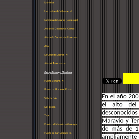
Muriellos
Las brañas de Villamarcel
La Braña de Linares (Bermiego)
Alto de la Cobertoria -Cortes-
Alto de la Cobertoria -Llanuces-
Alba
La Cruz de Linares -N-
Alto del Tenebreo -s-
Campa Dosango -Tenebreo-
Puerto Ventana -N-
Puerto de Maravio -Prado-
En el año 200
Villa de Sub
el alto del
La Focella
desconocidos 
Taja
Maravio y Te
Puerto del Maravio -Villamayor
de más de 1
Puerto de San Lorenzo -E-
ampliamente 