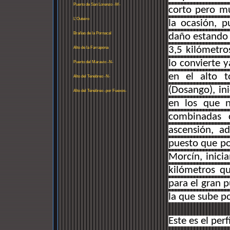
Puerto de San Lorenzo -W-
corto pero m
L'Outeiro
la ocasión, 
Brañas de la Pornacal
daño estando 
3,5 kilómetro
Alto de la Farrapona
lo convierte 
Puerto del Maravio -N-
en el alto 
Alto del Tenebreo -N-
(Dosango), in
Alto del Tenebreo -por Fuexos-
en los que 
combinadas c
ascensión, a
puesto que po
Morcín, inici
kilómetros q
para el gran 
la que sube po
Este es el perf