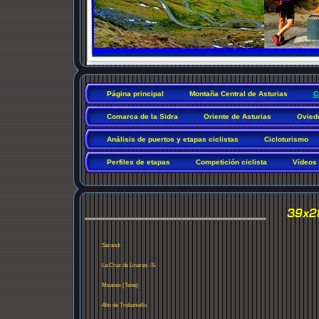
Página principal
Montaña Central de Asturias
C
Comarca de la Sidra
Oriente de Asturias
Ovied
Análisis de puertos y etapas ciclistas
Cicloturismo
Perfiles de etapas
Competición ciclista
Vídeos
Serandi
La Cruz de Linares -S-
Meanes (Tene)
Alto de Trobaniello