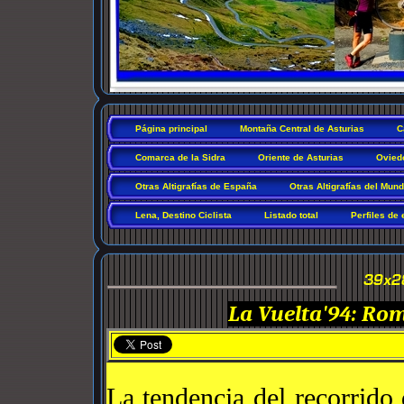
Página principal
Montaña Central de Asturias
C
Comarca de la Sidra
Oriente de Asturias
Ovied
Otras Altigrafías de España
Otras Altigrafías del Mun
Lena, Destino Ciclista
Listado total
Perfiles de 
La Vuelta'94: Rom
La tendencia del recorrido