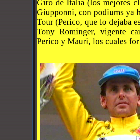
Giro de Italia (los mejores c
Giupponni, con podiums ya ha
Tour (Perico, que lo dejaba e
Tony Rominger, vigente ca
Perico y Mauri, los cuales fo