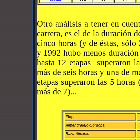
Otro análisis a tener en cuent
carrera, es el de la duración 
cinco horas (y de éstas, sólo
y 1992 hubo menos duración e
hasta 12 etapas superaron la
más de seis horas y una de m
etapas superaron las 5 horas
más de 7)...
Etapa
Almendralejo-Córdoba
Baza-Alicante