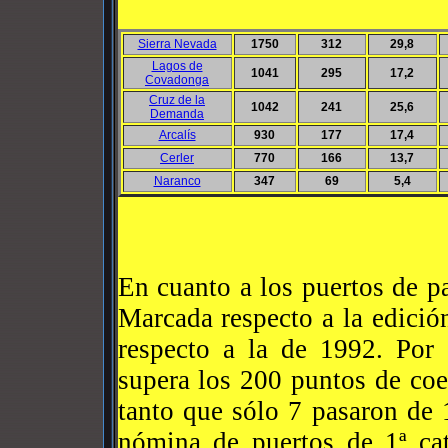
Sierra Nevada
1750
312
29,8
Lagos de
1041
295
17,2
Covadonga
Cruz de la
1042
241
25,6
Demanda
Arcalís
930
177
17,4
Cerler
770
166
13,7
Naranco
347
69
5,4
En cuanto a los puertos de p
Marcada respecto a la edició
respecto a la de 1992. Por 
supera los 200 puntos de coe
tanto que sólo 7 pasaron de
nómina de puertos de 1ª ca