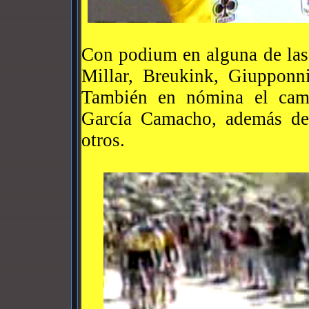
Con podium en alguna de las 
Millar, Breukink, Giupponn
También en nómina el cam
García Camacho, además de 
otros.