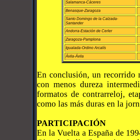
Salamanca-Cáceres
Benasque-Zaragoza
Santo Domingo de la Calzada-
Santander
Andorra-Estación de Cerler
Zaragoza-Pamplona
Igualada-Ordino Arcalís
Ávila-Ávila
En conclusión, un recorrido 
con menos dureza intermedi
formatos de contrarreloj, et
como las más duras en la jor
PARTICIPACIÓN
En la Vuelta a España de 199