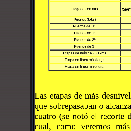
Llegadas en alto
(Sier
Puertos (total)
Puertos de HC
Puertos de 1ª
Puertos de 2ª
Puertos de 3ª
Etapas de más de 200 kms
Etapa en línea más larga
Etapa en línea más corta
Las etapas de más desnivel
que sobrepasaban o alcanza
cuatro (se notó el recorte 
cual, como veremos más 