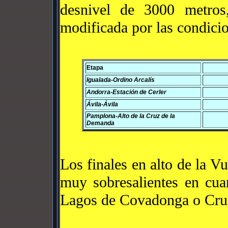
desnivel de 3000 metros
modificada por las condici
Etapa
Igualada-Ordino Arcalís
Andorra-Estación de Cerler
Ávila-Ávila
Pamplona-Alto de la Cruz de la
Demanda
Los finales en alto de la V
muy sobresalientes en cua
Lagos de Covadonga o Cru