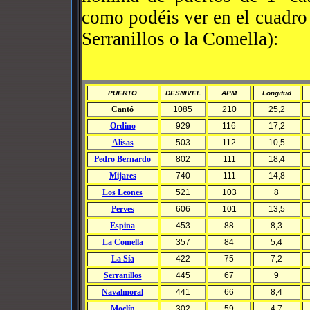
como podéis ver en el cuadro 
Serranillos o la Comella):
PUERTO
DESNIVEL
APM
Longitud
Cantó
1085
210
25,2
Ordino
929
116
17,2
Alisas
503
112
10,5
Pedro Bernardo
802
111
18,4
Mijares
740
111
14,8
Los Leones
521
103
8
Perves
606
101
13,5
Espina
453
88
8,3
La Comella
357
84
5,4
La Sía
422
75
7,2
Serranillos
445
67
9
Navalmoral
441
66
8,4
Moclín
302
59
4,7