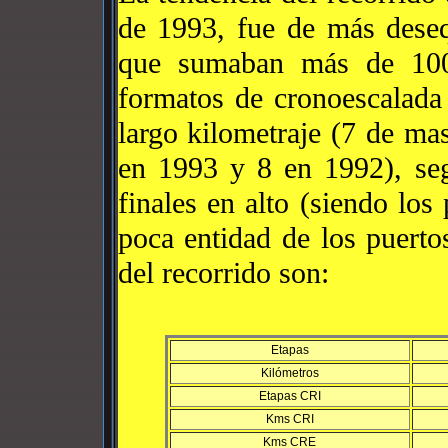
de 1993, fue de más desequ
que sumaban más de 100
formatos de cronoescalad
largo kilometraje (7 de m
en 1993 y 8 en 1992), seg
finales en alto (siendo los
poca entidad de los puert
del recorrido son:
Etapas
Kilómetros
Etapas CRI
Kms CRI
Kms CRE