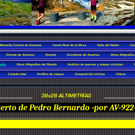
Montaña Central de Asturias
Camín Real de la Mesa
Valle del Nalón
Com
Oriente de Asturias
Oviedo
Occidente de Asturias
Otras Altigrafías
paña
Otras Altigrafías del Mundo
Análisis de puertos y etapas ciclistas
Listado total
Perfiles de etapas
Competición ciclista
Vídeos
erto de Pedro Bernardo -por AV-922