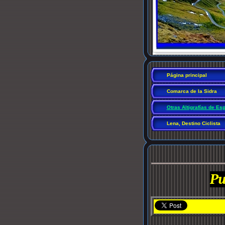
Página principal
Comarca de la Sidra
Otras Altigrafías de Es
Lena, Destino Ciclista
Pu