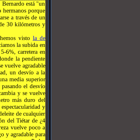
o Bernardo está "un
go hermanos porque
arse a través de un
de 30 kilómetros y
a hemos visto
la de
ciamos la subida en
5-6%, carretera en
donde la pendiente
 se vuelve agradable
dad, un desvío a la
una media superior
, pasando el desvío
 cambia y se vuelve
metro más duro del
 espectacularidad y
eleite de cualquier
cón del Tiétar de ¿4
reza vuelve poco a
go y agradable para