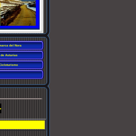
arca del Nora
 de Asturias
Cicloturismo
-