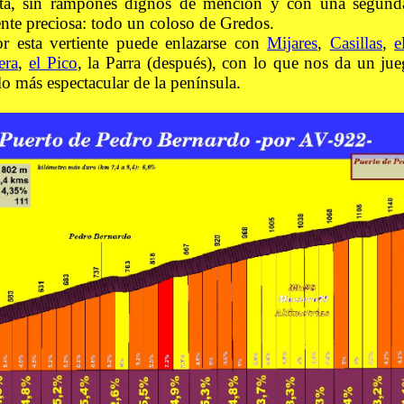
ista, sin rampones dignos de mención y con una segunda
nte preciosa: todo un coloso de Gredos.
r esta vertiente puede enlazarse con
Mijares
,
Casillas
,
e
era
,
el Pico
, la Parra (después), con lo que nos da un ju
lo más espectacular de la península.