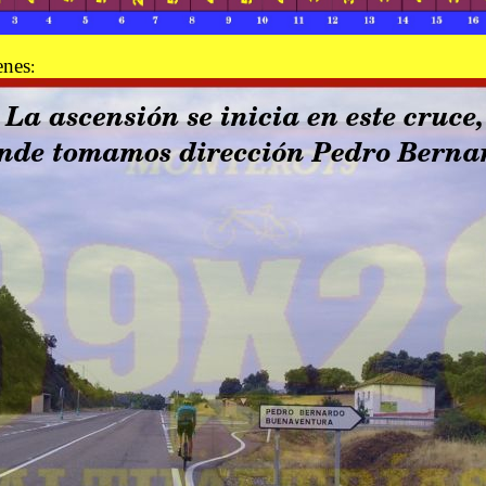
enes
: