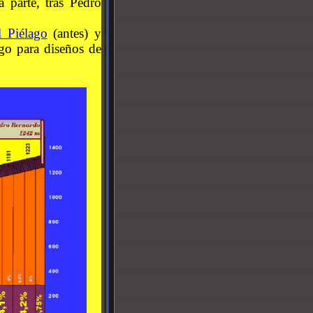
 parte, tras Pedro
l Piélago
(antes) y
ego para diseños de