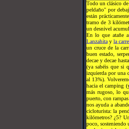
Todo un clásico de
peldaño" por debaj
están prácticamente
tramo de 3 kilómet
un desnivel acumul
En lo que atañe a
Lanzahita
y
la carr
un cruce de la car
buen estado, serpe
decae y decae hasta
(ya sabéis que si q
izquierda por una 
al 13%). Volveremo
hacia el camping (y
más rugoso, lo que
puerto, con rampas 
nos ayuda a abando
cicloturista: la pe
kilómetros? ¿5? Un
poco, sosteniendo 