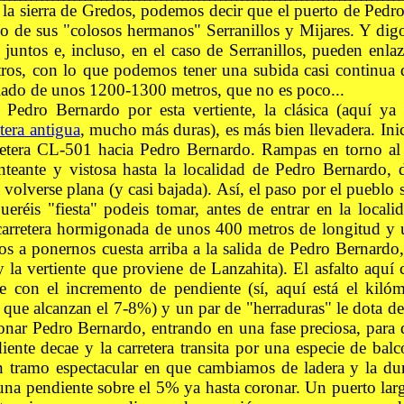
 la sierra de Gredos, podemos decir que el puerto de Pedr
o de sus "colosos hermanos" Serranillos y Mijares. Y di
 juntos e, incluso, en el caso de Serranillos, pueden enlaz
ros, con lo que podemos tener una subida casi continua 
ado de unos 1200-1300 metros, que no es poco...
 Pedro Bernardo por esta vertiente, la clásica (aquí y
etera antigua
, mucho más duras), es más bien llevadera. Ini
retera CL-501 hacia Pedro Bernardo. Rampas en torno al 
nteante y vistosa hasta la localidad de Pedro Bernardo, 
 volverse plana (y casi bajada). Así, el paso por el pueblo
ueréis "fiesta" podeis tomar, antes de entrar en la locali
carretera hormigonada de unos 400 metros de longitud y 
s a ponernos cuesta arriba a la salida de Pedro Bernardo
 la vertiente que proviene de Lanzahita). El asfalto aquí
 con el incremento de pendiente (sí, aquí está el kiló
que alcanzan el 7-8%) y un par de "herraduras" le dota de
nar Pedro Bernardo, entrando en una fase preciosa, para d
ndiente decae y la carretera transita por una especie de bal
 tramo espectacular en que cambiamos de ladera y la du
una pendiente sobre el 5% ya hasta coronar. Un puerto lar