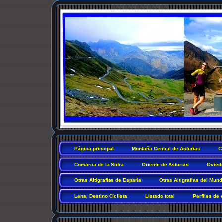
Página principal
Montaña Central de Asturias
C
Comarca de la Sidra
Oriente de Asturias
Ovied
Otras Altigrafías de España
Otras Altigrafías del Mun
Lena, Destino Ciclista
Listado total
Perfiles de 