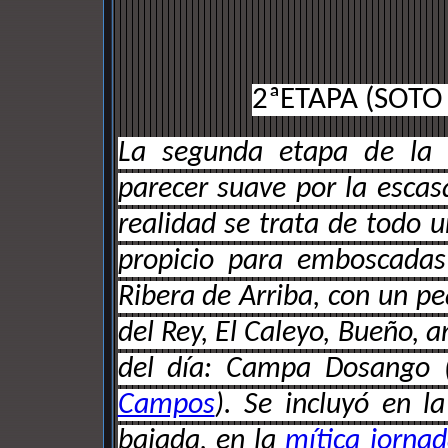
2ªETAPA (SOTO
La segunda etapa de la 
parecer suave por la escasa
realidad se trata de todo 
propicio para emboscadas
Ribera de Arriba, con un pe
del Rey, El Caleyo, Bueño, a
del día: Campa Dosango 
Campos
). Se incluyó en l
bajada, en la
mítica jornad