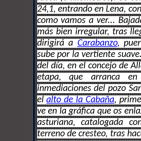
24,1, entrando en Lena, con
como vamos a ver... Bajad
más bien irregular, tras ll
dirigirá a
Carabanzo
, pue
sube por la vertiente suave
del día, en el concejo de Al
etapa, que arranca en
inmediaciones del pozo San
el
alto de la Cabaña
, prim
ve en la gráfica que os enl
asturiana, catalogada c
terreno de cresteo, tras hac