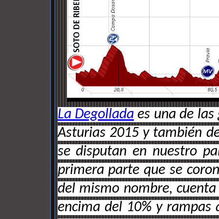
La Degollada
es una de las 
Asturias 2015 y también de
se disputan en nuestro pa
primera parte que se corona
del mismo nombre, cuenta c
encima del 10% y rampas qu