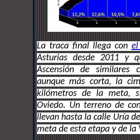
La traca final llega con
el
Asturias desde 2011 y q
Ascensión de similares c
aunque más corta, la ci
kilómetros de la meta, s
Oviedo. Un terreno de con
llevan hasta la calle Uría d
meta de esta etapa y de la 