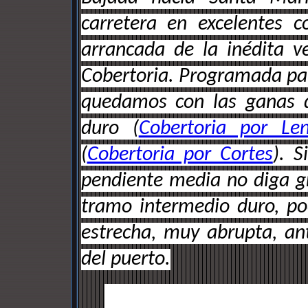
carretera en excelentes c
arrancada de la inédita v
Cobertoria. Programada par
quedamos con las ganas d
duro (
Cobertoria por Le
(
Cobertoria por Cortes
). 
pendiente media no diga g
tramo intermedio duro, po
estrecha, muy abrupta, ant
del puerto.