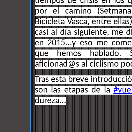
tiempos de crisis en los
por el camino (Setmana 
Bicicleta Vasca, entre ellas
casi al día siguiente, me d
en 2015...y eso me come
que hemos hablado. 
aficionad@s al ciclismo p
Tras esta breve introducci
son las etapas de la
#vue
dureza...