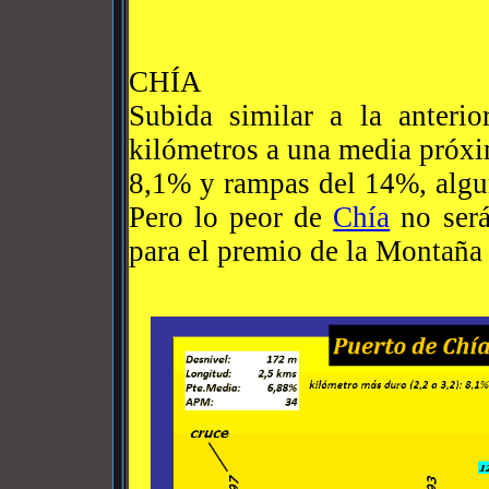
CHÍA
Subida similar a la anteri
kilómetros a una media próxi
8,1% y rampas del 14%, algun
Pero lo peor de
Chía
no será
para el premio de la Montaña (