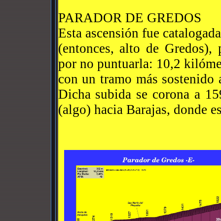
PARADOR DE GREDOS
Esta ascensión fue catalogad
(entonces, alto de Gredos), 
por no puntuarla: 10,2 kilóm
con un tramo más sostenido a
Dicha subida se corona a 159
(algo) hacia Barajas, donde es