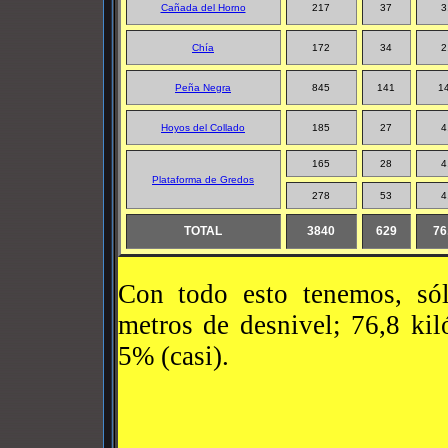
Cañada del Horno
217
37
3
Chía
172
34
2
Peña Negra
845
141
14
Hoyos del Collado
185
27
4
165
28
4
Plataforma de Gredos
278
53
4
TOTAL
3840
629
76
Con todo esto tenemos, sól
metros de desnivel; 76,8 ki
5% (casi).