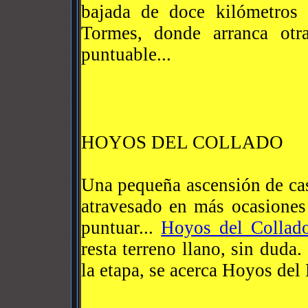
bajada de doce kilómetros
Tormes, donde arranca ot
puntuable...
HOYOS DEL COLLADO
Una pequeña ascensión de cas
atravesado en más ocasiones
puntuar...
Hoyos del Collad
resta terreno llano, sin dud
la etapa, se acerca Hoyos del