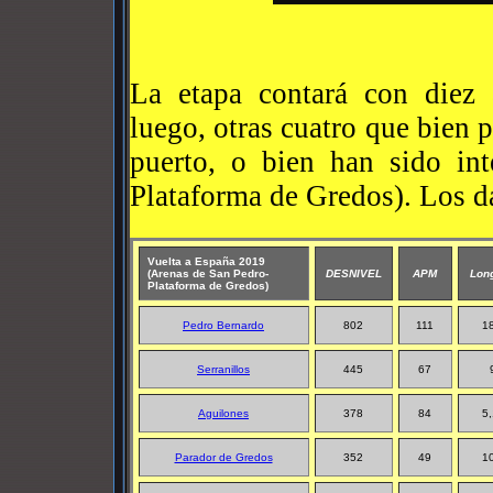
La etapa contará con diez a
luego, otras cuatro que bien
puerto, o bien han sido int
Plataforma de Gredos). Los da
Vuelta a España 2019
(Arenas de San Pedro-
DESNIVEL
APM
Long
Plataforma de Gredos)
Pedro Bernardo
802
111
18
Serranillos
445
67
Aguilones
378
84
5,
Parador de Gredos
352
49
10