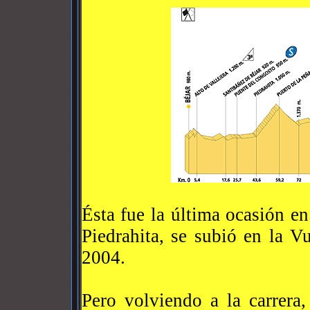
Ésta fue la última ocasión e
Piedrahita, se subió en la V
2004.
Pero volviendo a la carrera