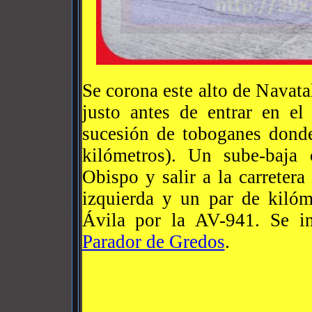
Se corona este alto de Navat
justo antes de entrar en e
sucesión de toboganes donde
kilómetros). Un sube-baja 
Obispo y salir a la carretera
izquierda y un par de kilóm
Ávila por la AV-941. Se ini
Parador de Gredos
.