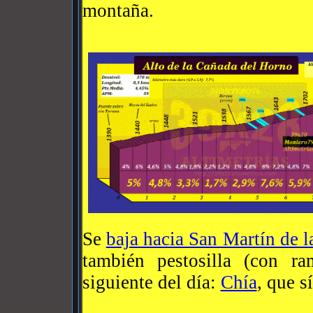
montaña.
Se
baja hacia San Martín de 
también pestosilla (con 
siguiente del día:
Chía
, que s