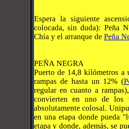
Espera la siguiente ascens
colocada, sin duda): Peña Ne
Chía y el arranque de
Peña N
PEÑA NEGRA
Puerto de 14,8 kilómetros a
rampas de hasta un 12% (
P
regular en cuanto a rampas)
convierten en uno de los 
absolutamente colosal. Unipub
en una etapa donde pueda "lu
etapa y donde, además, se p