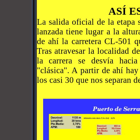
ASÍ E
La salida oficial de la etapa
lanzada tiene lugar a la alt
de ahí la carretera CL-501 qu
Tras atravesar la localidad d
la carrera se desvía haci
"clásica". A partir de ahí h
los casi 30 que nos separan de