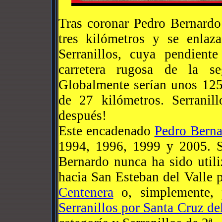
Tras coronar Pedro Bernard
tres kilómetros y se enlaz
Serranillos, cuya pendien
carretera rugosa de la s
Globalmente serían unos 125
de 27 kilómetros. Serranill
después!
Este encadenado
Pedro Berna
1994, 1996, 1999 y 2005. S
Bernardo nunca ha sido utili
hacia San Esteban del Valle 
Centenera
o, simplemente, p
Serranillos por Santa Cruz de