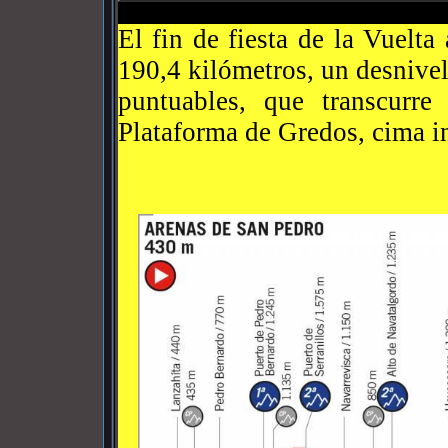
El fin de fiesta de la Vuelt
190,4 kilómetros, un desnivel
puntuables, que transcurr
Plataforma de Gredos, cima iné