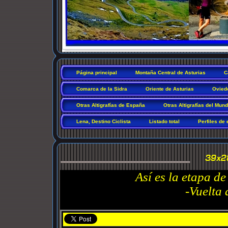
Página principal
Montaña Central de Asturias
C
Comarca de la Sidra
Oriente de Asturias
Ovied
Otras Altigrafías de España
Otras Altigrafías del Mun
Lena, Destino Ciclista
Listado total
Perfiles de 
Así es la etapa d
-Vuelta