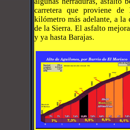
algunas herraduras, asfalto 
carretera que proviene d
kilómetro más adelante, a l
de la Sierra. El asfalto mejor
y ya hasta Barajas.