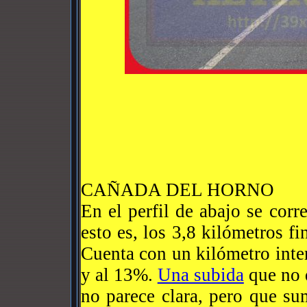
CAÑADA DEL HORNO
En el perfil de abajo se cor
esto es, los 3,8 kilómetros f
Cuenta con un kilómetro inte
y al 13%.
Una subida
que no 
no parece clara, pero que su