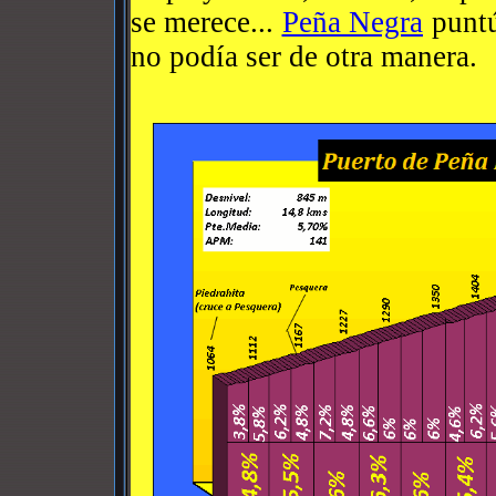
se merece...
Peña Negra
puntú
no podía ser de otra manera.