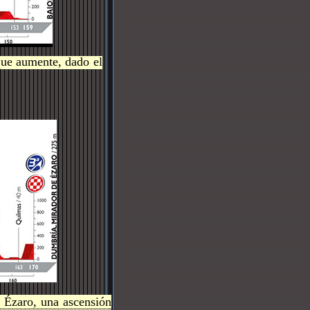
que aumente, dado el
e Ézaro, una ascensión