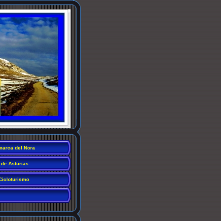
arca del Nora
 de Asturias
Cicloturismo