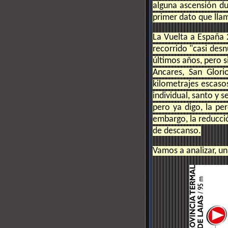
alguna ascensión dur
primer dato que lla
La Vuelta a España 
recorrido "casi des
últimos años, pero s
Ancares, San Glori
kilometrajes escaso
individual, santo y 
pero ya digo, la pe
embargo, la reducci
de descanso.
Vamos a analizar, un