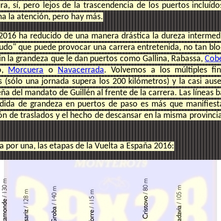
a, sí, pero lejos de la trascendencia de los puertos incluíd
ma la atención, pero hay más.
2016 ha reducido de una manera drástica la dureza intermed
nudo" que puede provocar una carrera entretenida, no tan b
in la grandeza que le dan puertos como Gallina, Rabassa,
Cobe
o,
Morcuera
o
Navacerrada
. Volvemos a los múltiples fin
s (sólo una jornada supera los 200 kilómetros) y la casi ause
seña del mandato de Guillén al frente de la carrera. Las líneas 
rdida de grandeza en puertos de paso es más que manifiesta
ón de traslados y el hecho de descansar en la misma provincia
a por una, las etapas de la Vuelta a España 2016: