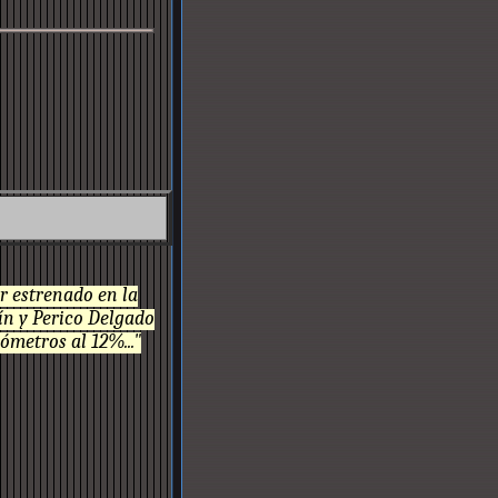
r estrenado en la
ín y Perico Delgado
ómetros al 12%..."