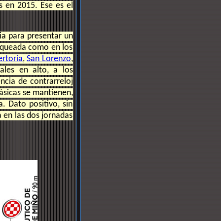
os en 2015. Ese es el
ia para presentar un
loqueada como en los
rtoria
,
San Lorenzo
,
ales en alto, a los
ncia de contrarreloj
básicas se mantienen,
. Dato positivo, sin
 en las dos jornadas