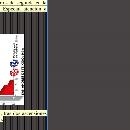
tos de segunda en la
. Especial atención a
, tras dos ascensiones
o.