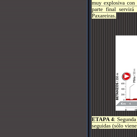
muy explosiva con 
parte final servir
Paxareiras.
ETAPA 4
: Segunda 
seguidas (sólo vien