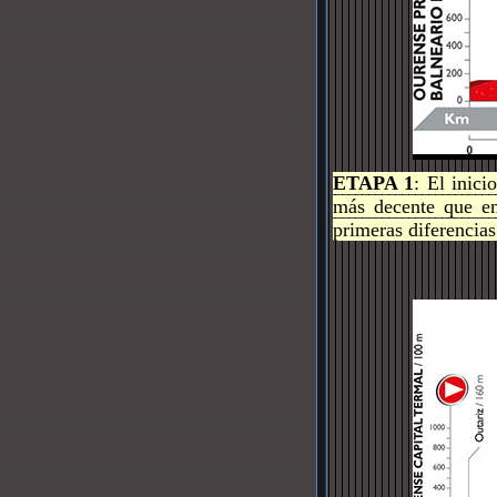
ETAPA 1
: El inic
más decente que en
primeras diferencia