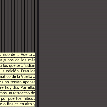
rrido de la Vuelta a
 algunos de los más
 a los que se añadían
lla edición. Eran los
ático de la Vuelta a
dos no tenían apenas
e hoy día. Por ello,
imos un retroceso de
o por puertos míticos
olo finales en alto y