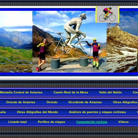
Montaña Central de Asturias
Camín Real de la Mesa
Valle del Nalón
Com
Oriente de Asturias
Oviedo
Occidente de Asturias
Otras Altigrafías
paña
Otras Altigrafías del Mundo
Análisis de puertos y etapas ciclistas
Listado total
Perfiles de etapas
Competición ciclista
Vídeos