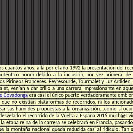
s cuantos años, allá por el año 1992 la presentación del reco
uténtico boom debido a la inclusión, por vez primera, de
os Pirineos Franceses. Peyresourde, Tourmalet y Luz Ardiden,
alet, venían a dar brillo a una carrera impresionante en aque
de Covadonga
era casi el único puerto verdaderamente emblem
 que no existían plataformas de recorridos, ni los aficiona
gar sus humildes propuestas a la organización...como sí ocurr
desvelado el recorrido de la Vuelta a España 2016 much@s v
la etapa reina de la carrera se celebrará en Francia, pasand
ue la montaña nacional queda reducida casi al ridículo. Tan s