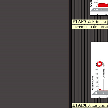
ETAPA 2
: Primera 
incremento de jornad
ETAPA 3
: La prime