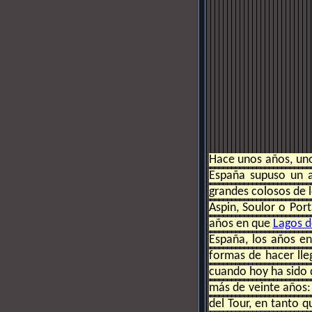
Hace unos años, uno
España supuso un a
grandes colosos de l
Aspin, Soulor o Port
años en que
Lagos 
España, los años en
formas de hacer lle
cuando hoy ha sido 
más de veinte años: 
del Tour, en tanto q