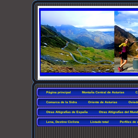
Página principal
Montaña Central de Asturias
C
Comarca de la Sidra
Oriente de Asturias
Ovied
Otras Altigrafías de España
Otras Altigrafías del Mun
Lena, Destino Ciclista
Listado total
Perfiles de 