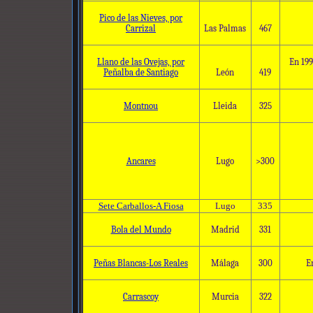
Pico de las Nieves, por
Carrizal
Las Palmas
467
Llano de las Ovejas, por
En 199
Peñalba de Santiago
León
419
Montnou
Lleida
325
Ancares
Lugo
>300
Sete Carballos-A Fiosa
Lugo
335
Bola del Mundo
Madrid
331
Peñas Blancas-Los Reales
Málaga
300
E
Carrascoy
Murcia
322