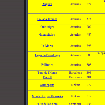
Angliru
Asturias
577
Collada Taranes
Asturias
412
Cuitunigru
Asturias
402
Gamoniteiru
Asturias
484
La Marta
Asturias
395
En 1983
Lagos de Covadonga
Asturias
303
Pelliceira
Asturias
308
Turo de l'Home
Barcelona
303
Pradell
Barcelona
301
Arimegorta
Bizkaia
372
Monte Oiz, por Guernika
Bizkaia
315
Salto de la Cabra
Cantabria
348