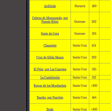
Ardibide
Navarra
369
Cabeza de Manzaneda, por
Puente Bibei
Ourense
302
Fonte da Cova
Ourense
301
Chanajiga
Santa Cruz
651
Cruz de Gilda-Masca
Santa Cruz
302
El Pilar, por Los Cancajos
Santa Cruz
335
La Cumbrecita
Santa Cruz
312
Roque de los Muchachos
Santa Cruz
>300
Taucho, por Puertito
Santa Cruz
364
Teide
Santa Cruz
>300