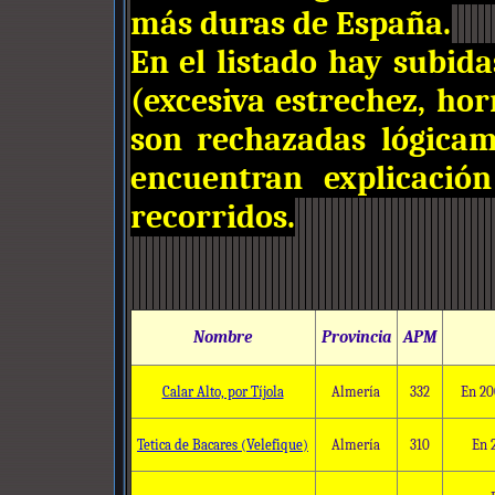
más duras de España.
En el listado hay subida
(excesiva estrechez, ho
son rechazadas lógicam
encuentran explicació
recorridos.
Nombre
Provincia
APM
Calar Alto, por Tíjola
Almería
332
En 20
Tetica de Bacares (Velefique)
Almería
310
En 