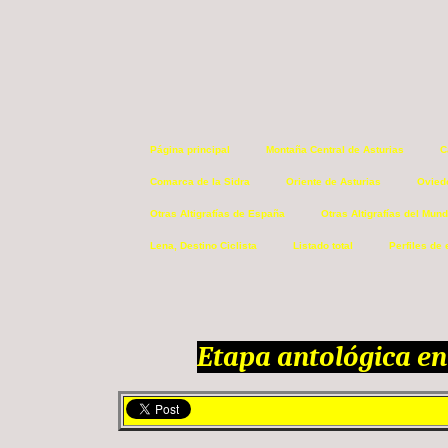
Página principal
Montaña Central de Asturias
C
Comarca de la Sidra
Oriente de Asturias
Ovied
Otras Altigrafías de España
Otras Altigrafías del Mun
Lena, Destino Ciclista
Listado total
Perfiles de 
Etapa antológica en 