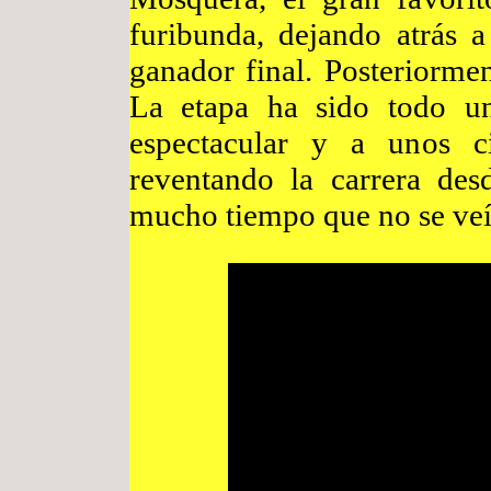
furibunda, dejando atrás a
ganador final. Posteriorme
La etapa ha sido todo un
espectacular y a unos c
reventando la carrera des
mucho tiempo que no se veí