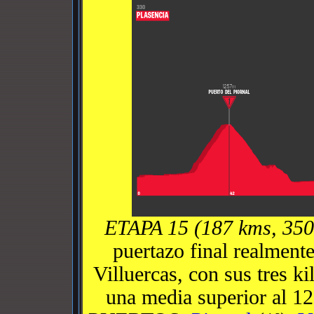
ETAPA 15 (187 kms, 35
puertazo final realmente
Villuercas, con sus tres k
una media superior al 1