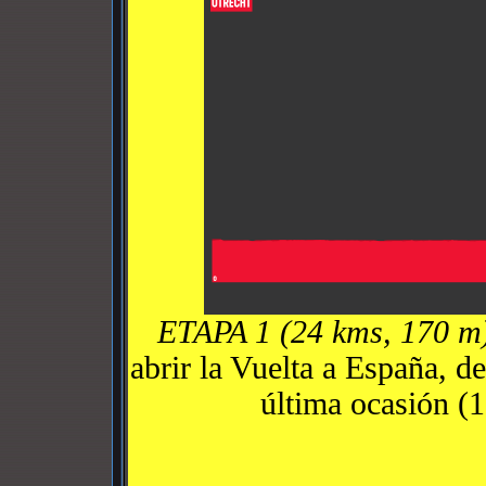
ETAPA 1 (24 kms, 170 m
abrir la Vuelta a España, d
última ocasión (1