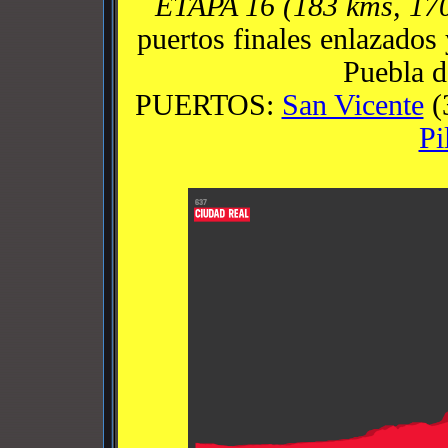
ETAPA 16 (183 kms, 17
puertos finales enlazados 
Puebla 
PUERTOS:
San Vicente
(
Pi