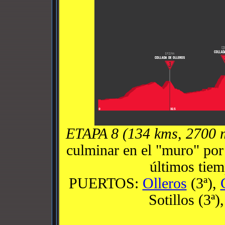
ETAPA 8 (134 kms, 2700 
culminar en el "muro" por
últimos tie
PUERTOS:
Olleros
(3ª),
Sotillos (3ª)