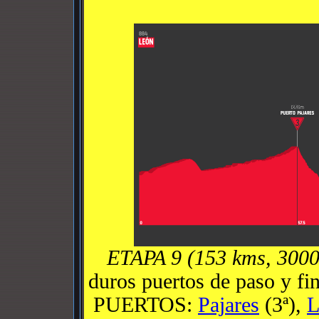
ETAPA 9 (153 kms, 3000
duros puertos de paso y f
PUERTOS:
Pajares
(3ª),
L