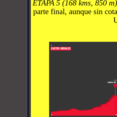
ETAPA 5 (168 kms, 850 m
parte final, aunque sin cot
U