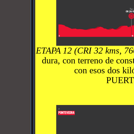
ETAPA 12 (CRI 32 kms, 76
dura, con terreno de cons
con esos dos ki
PUERT