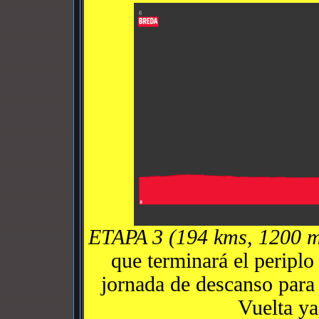
ETAPA 3 (194 kms, 1200 
que terminará el periplo
jornada de descanso para 
Vuelta ya