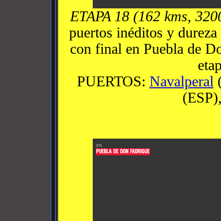
ETAPA 18 (162 kms, 320
puertos inéditos y dureza
con final en Puebla de Do
eta
PUERTOS:
Navalperal
(
(ESP),