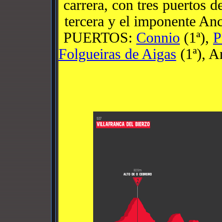
carrera, con tres puertos 
tercera y el imponente An
PUERTOS:
Connio
(1ª),
P
Folgueiras de Aigas
(1ª), A