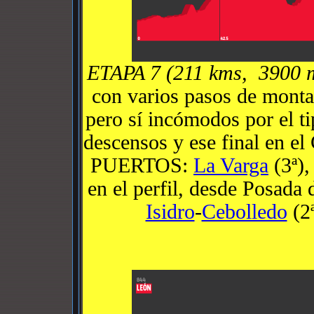
ETAPA 7 (211 kms, 3900 
con varios pasos de mont
pero sí incómodos por el tip
descensos y ese final en el
PUERTOS:
La Varga
(3ª)
en el perfil, desde Posada
Isidro
-
Cebolledo
(2ª