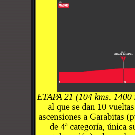
ETAPA 21 (104 kms, 1400
al que se dan 10 vuelta
ascensiones a Garabitas (
de 4ª categoría, única s