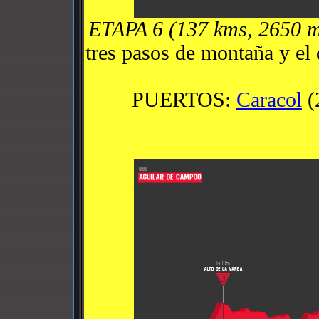
ETAPA 6 (137 kms, 2650 
tres pasos de montaña y el 
PUERTOS:
Caracol
(