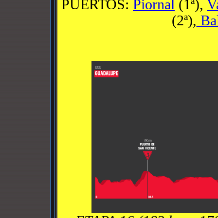
PUERTOS:
Piornal
(1ª),
V
(2ª),
Bal