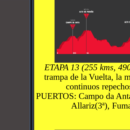
ETAPA 13 (255 kms, 49
trampa de la Vuelta, la 
continuos repechos
PUERTOS: Campo da Anta (2
Allariz(3ª), Fuma