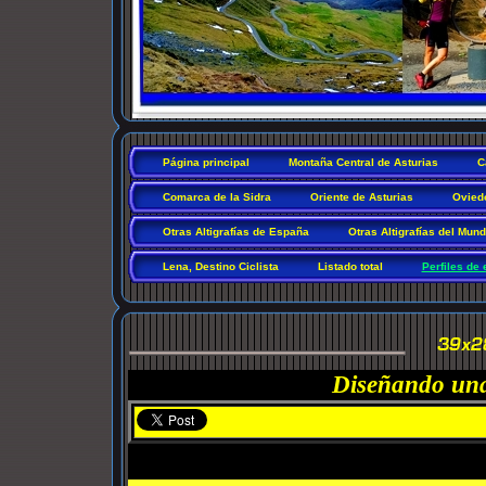
Página principal
Montaña Central de Asturias
C
Comarca de la Sidra
Oriente de Asturias
Ovied
Otras Altigrafías de España
Otras Altigrafías del Mun
Lena, Destino Ciclista
Listado total
Perfiles de 
Diseñando una