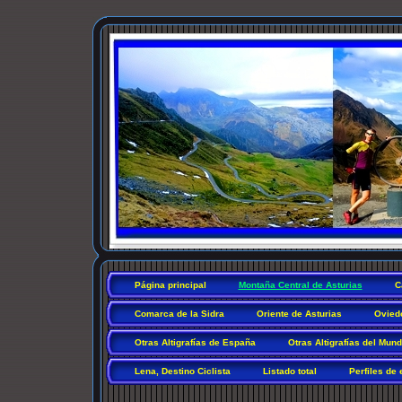
Página principal
Montaña Central de Asturias
C
Comarca de la Sidra
Oriente de Asturias
Ovied
Otras Altigrafías de España
Otras Altigrafías del Mun
Lena, Destino Ciclista
Listado total
Perfiles de 