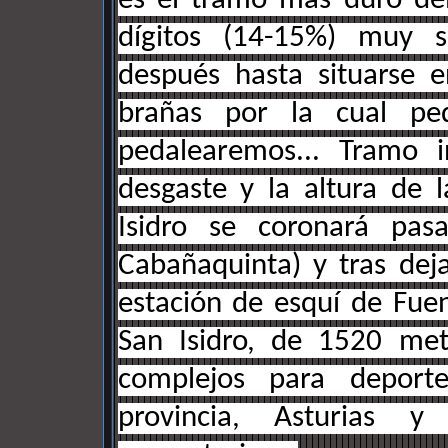
es el tramo más duro de
dígitos (14-15%) muy s
después hasta situarse 
brañas por la cual pe
pedalearemos... Tramo i
desgaste y la altura de 
Isidro se coronará pas
Cabañaquinta) y tras dej
estación de esquí de Fuen
San Isidro, de 1520 met
complejos para deport
provincia, Asturias 