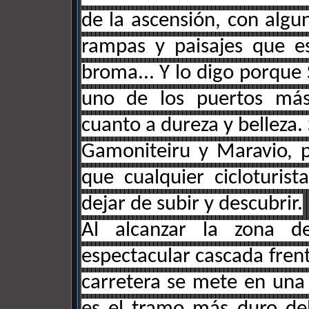
de la ascensión, con algu
rampas y paisajes que 
broma... Y lo digo porque 
uno de los puertos más 
cuanto a dureza y belleza. 
Gamoniteiru y Maravio, p
que cualquier cicloturist
dejar de subir y descubrir.
Al alcanzar la zona de
espectacular cascada fren
carretera se mete en una