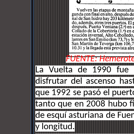
FUENTE: Hemerote
La Vuelta de 1990 fue 
disfrutar del ascenso has
que 1992 se pasó el puert
tanto que en 2008 hubo fi
de esquí asturiana de Fuen
y longitud.