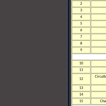
2
3
4
5
6
7
8
9
10
11
Circui
12
13
14
15
Cha