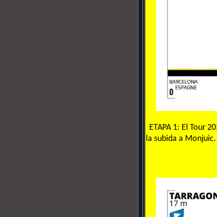
ETAPA 1: El Tour 2
la subida a Monjuic