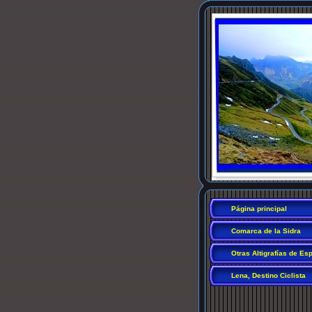
Página principal
Comarca de la Sidra
Otras Altigrafías de Es
Lena, Destino Ciclista