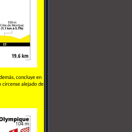
además, concluye en
 circense alejado de