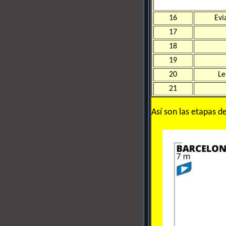
16
Evi
17
18
19
20
Le
21
Así son las etapas d