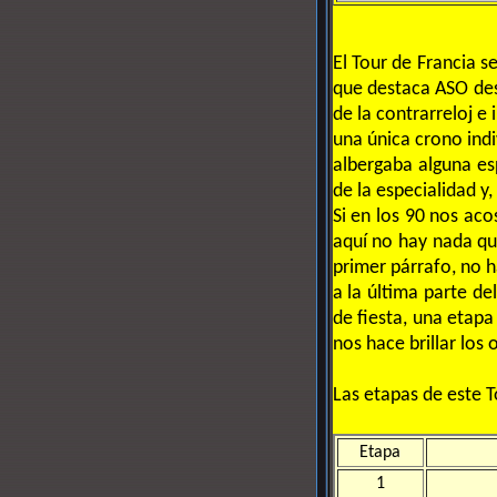
El Tour de Francia s
que destaca ASO des
de la contrarreloj e
una única crono indi
albergaba alguna es
de la especialidad y,
Si en los 90 nos aco
aquí no hay nada qu
primer párrafo, no 
a la última parte de
de fiesta, una etap
nos hace brillar los
Las etapas de este T
Etapa
1