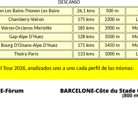
DESCANSO
an Les Bains-Thonon Les Bains
26,1 kms
500 m
Chambery-Voiron
175 kms
2200 m
L
Voiron-Orcieres Merlette
185 kms
3900 m
Mo
Gap-Alpe D’Huez
128 kms
3500 m
Mo
 Bourg D’Oisans-Alpe D’Huez
171 kms
5450 m
Mo
Thoiry-Paris
133 kms
1000 m
L
el Tour 2026, analizados uno a uno cada perfil de las mismas: