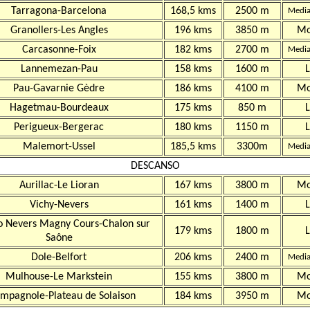
Tarragona-Barcelona
168,5 kms
2500 m
Medi
Granollers-Les Angles
196 kms
3850 m
Mo
Carcasonne-Foix
182 kms
2700 m
Medi
Lannemezan-Pau
158 kms
1600 m
L
Pau-Gavarnie Gèdre
186 kms
4100 m
Mo
Hagetmau-Bourdeaux
175 kms
850 m
L
Perigueux-Bergerac
180 kms
1150 m
L
Malemort-Ussel
185,5 kms
3300m
Medi
DESCANSO
Aurillac-Le Lioran
167 kms
3800 m
Mo
Vichy-Nevers
161 kms
1400 m
L
to Nevers Magny Cours-Chalon sur
179 kms
1800 m
L
Saône
Dole-Belfort
206 kms
2400 m
Medi
Mulhouse-Le Markstein
155 kms
3800 m
Mo
mpagnole-Plateau de Solaison
184 kms
3950 m
Mo