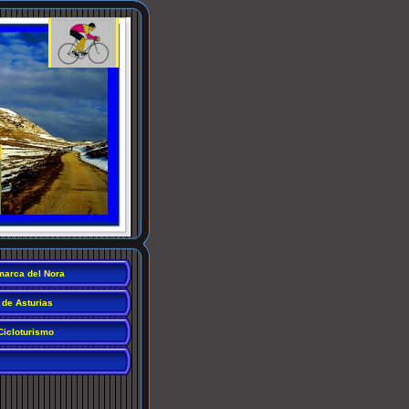
arca del Nora
 de Asturias
Cicloturismo