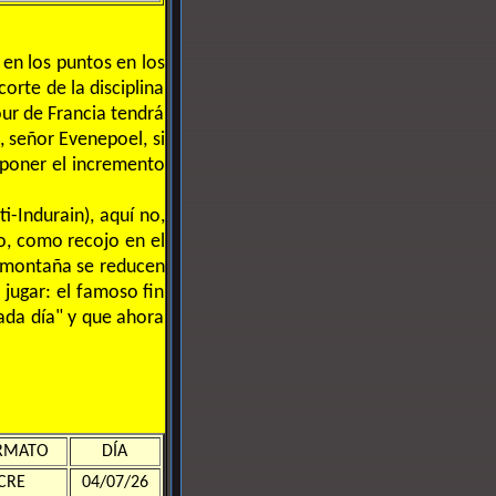
 en los puntos en los
rte de la disciplina
our de Francia tendrá
, señor Evenepoel, si
uponer el incremento
i-Indurain), aquí no,
o, como recojo en el
a montaña se reducen
 jugar: el famoso fin
ada día" y que ahora
RMATO
DÍA
CRE
04/07/26