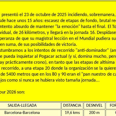
e presentó el 23 de octubre de 2025 incidiendo, sobremanera,
de hace unos 15 años: escasez de etapas de fondo, brutal reco
 intento absurdo de mantener "la emoción" hasta el final. El T
vidual, de 26 kilómetros, y llegará en la jornada 16. Despídase
peranza de que su magistral lección en el Mundial pudiera s
 en suma, de sus posibilidades de victoria.
stumbramos a los intentos de recorrido "anti-dominador" (ant
e pueda inquietar al Pogacar actual (y sí, domina mucho, per
hay prácticamente crono), en tanto que las etapas de altísim
l recorrido, a una etapa 20 donde la organización se la quiere
a de 5400 metros que en los 80 y 90 eran el "pan nuestro de c
 ojos como si nunca se hubiera visto tamaña jornada...
our 2026 son:
SALIDA-LLEGADA
DISTANCIA
DESNIVEL
FO
Barcelona-Barcelona
19,6 kms
200 m