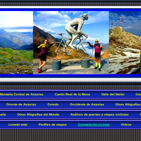
Montaña Central de Asturias
Camín Real de la Mesa
Valle del Nalón
Com
Oriente de Asturias
Oviedo
Occidente de Asturias
Otras Altigrafías
paña
Otras Altigrafías del Mundo
Análisis de puertos y etapas ciclistas
Listado total
Perfiles de etapas
Competición ciclista
Vídeos