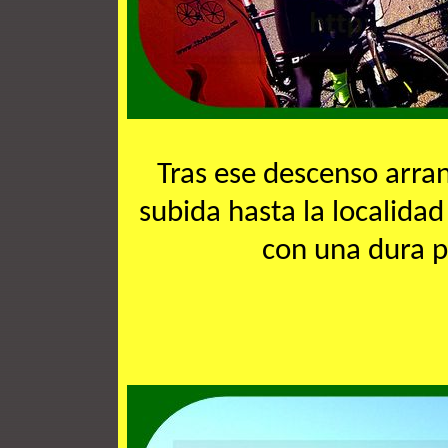
Tras ese descenso arran
subida hasta la localidad
con una dura pa