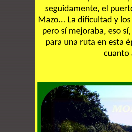
seguidamente, el puerto
Mazo... La dificultad y lo
pero sí mejoraba, eso sí
para una ruta en esta 
cuanto 