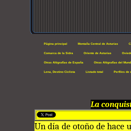
Página principal
Montaña Central de Asturias
C
Comarca de la Sidra
Oriente de Asturias
Ovied
Otras Altigrafías de España
Otras Altigrafías del Mun
Lena, Destino Ciclista
Listado total
Perfiles de 
La conquist
Un día de otoño de hace u