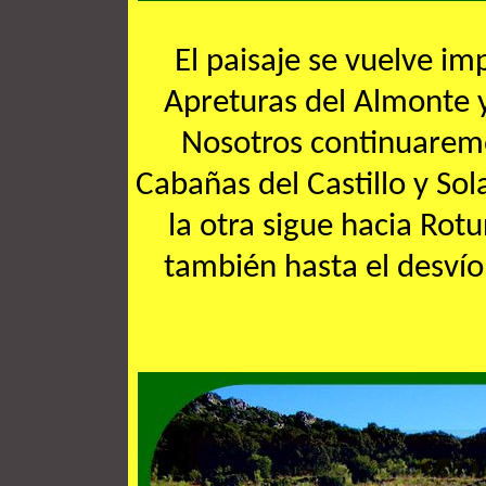
El paisaje se vuelve i
Apreturas del Almonte y 
Nosotros continuaremo
Cabañas del Castillo y So
la otra sigue hacia Rot
también hasta el desvío