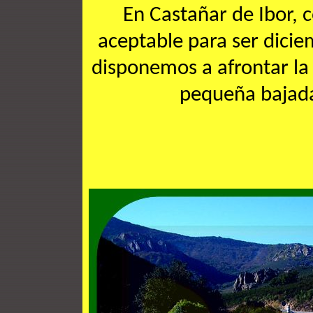
En Castañar de Ibor, 
aceptable para ser dicie
disponemos a afrontar la
pequeña bajada