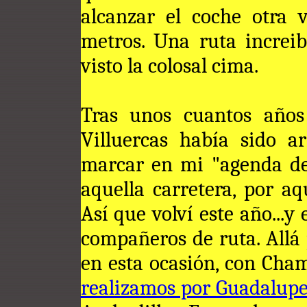
alcanzar el coche otra 
metros. Una ruta increib
visto la colosal cima.
Tras unos cuantos años 
Villuercas había sido ar
marcar en mi "agenda de 
aquella carretera, por aq
Así que volví este año...
compañeros de ruta. Allá p
en esta ocasión, con Cha
realizamos por Guadalup