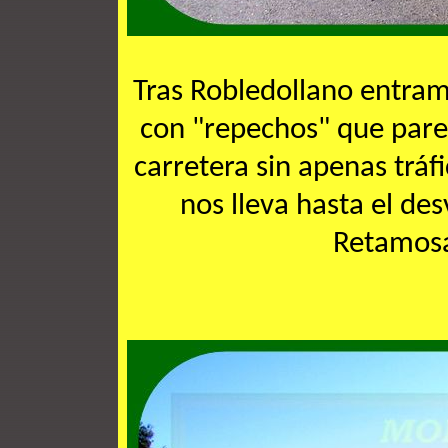
Tras Robledollano entra
con "repechos" que pare
carretera sin apenas tráf
nos lleva hasta el de
Retamosa