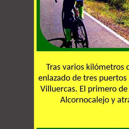
Tras varios kilómetro
enlazado de tres puertos
Villuercas. El primero de
Alcornocalejo y at