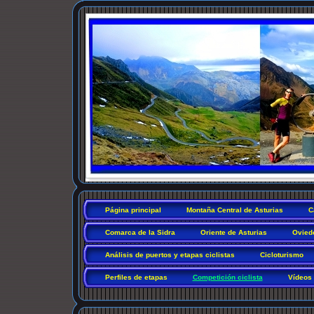
Página principal
Montaña Central de Asturias
C
Comarca de la Sidra
Oriente de Asturias
Ovied
Análisis de puertos y etapas ciclistas
Cicloturismo
Perfiles de etapas
Competición ciclista
Vídeos