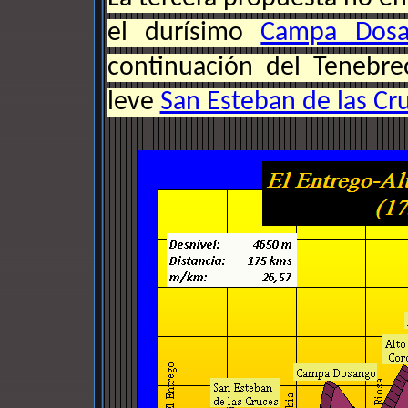
el durísimo
Campa Dosa
continuación del Tenebreo
leve
San Esteban de las Cr