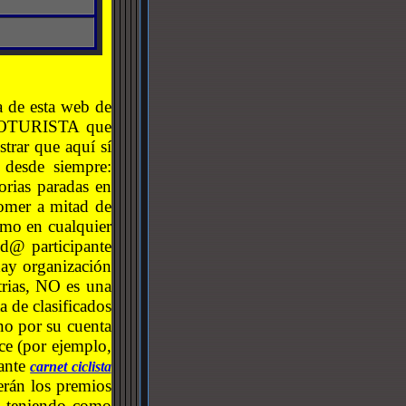
a de esta web de
CLOTURISTA que
strar que aquí sí
 desde siempre:
torias paradas en
 comer a mitad de
omo en cualquier
Tod@ participante
hay organización
rias, NO es una
a de clasificados
o por su cuenta
ce (por ejemplo,
sante
carnet ciclista
serán los premios
3, teniendo como