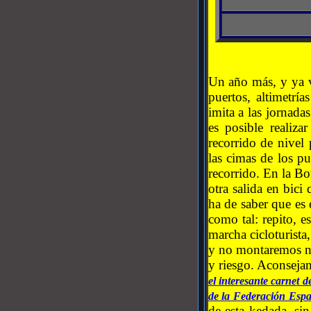
Un año más, y ya v
puertos, altimet
imita a las jornada
es posible realiz
recorrido de nivel 
las cimas de los pu
recorrido. En la Bo
otra salida en bici
ha de saber que es 
como tal: repito,
marcha cicloturista
y no montaremos n
y riesgo. Aconsejam
el interesante carnet de
de la Federación Espa
de esta kedada, si