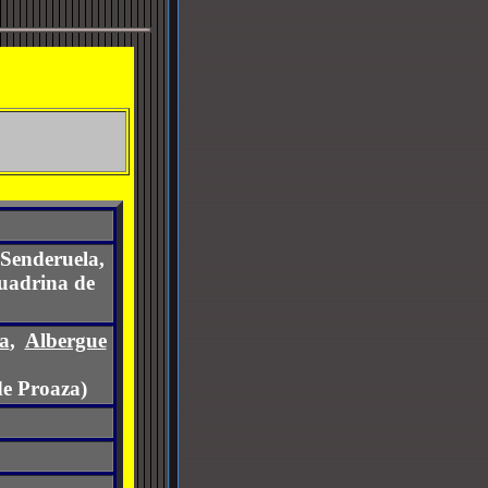
Senderuela,
Cuadrina de
a
,
Albergue
de Proaza)