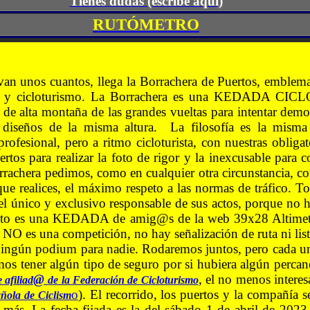
Tienes dudas (escribe aquí)
RUTÓMETRO
an unos cuantos, llega la Borrachera de Puertos, emblem
rías y cicloturismo. La Borrachera es una KEDADA CI
s de alta montaña de las grandes vueltas para intentar demo
ar diseños de la misma altura.
La filosofía es la misma
profesional, pero a ritmo cicloturista, con nuestras obliga
ertos para realizar la foto de rigor y la inexcusable para
rrachera pedimos, como en cualquier otra circunstancia, c
 que realices, el máximo respeto a las normas de tráfico. 
el único y exclusivo responsable de sus actos, porque no 
 esto es una KEDADA de amig@s de la web 39x28 Altimet
, NO es una competición, no hay señalización de ruta ni list
ingún podium para nadie. Rodaremos juntos, pero cada un
os tener algún tipo de seguro por si hubiera algún percan
@
, el no menos intere
 afiliad
de la Federación de Cicloturismo
o
)
. El recorrido, los puertos y la compañía 
ñola de Ciclism
n más. La fecha fijada es la del sábado 1 de abril de 202