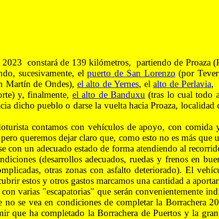
te 2023 constará de 139 kilómetros, partiendo de Proaza (
ndo, sucesivamente, el
puerto de San Lorenzo
(por Tever
n Martín de Ondes),
el alto de Yernes
, el
alto de Perlavia
,
orte) y, finalmente,
el alto de Banduxu
(tras lo cual todo 
ia dicho pueblo o darse la vuelta hacia Proaza, localidad 
loturista contamos con vehículos de apoyo, con comida y
, pero queremos dejar claro que, como esto no es más que 
se con un adecuado estado de forma atendiendo al recorrido
ndiciones (desarrollos adecuados, ruedas y frenos en bue
mplicadas, otras zonas con asfalto deteriorado). El vehí
cubrir estos y otros gastos marcamos una cantidad a aportar
 con varias "escapatorias" que serán convenientemente ind
e no se vea en condiciones de completar la Borrachera 2
ir que ha completado la Borrachera de Puertos y la gran