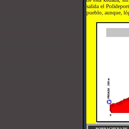
salida el Polidepor
pueblo, aunque, ló
BORRACHERA DE