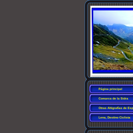
Página principal
Comarca de la Sidra
Otras Altigrafías de Es
Lena, Destino Ciclista