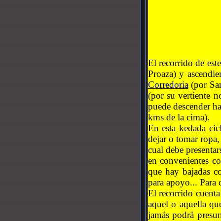
El recorrido de es
Proaza) y ascendie
Corredoria
(por Sa
(por su vertiente n
puede descender hac
kms de la cima).
En esta kedada cic
dejar o tomar ropa
cual debe presentar
en convenientes co
que hay bajadas co
para apoyo...
Para 
El recorrido cuenta
aquel o aquella qu
jamás podrá presum