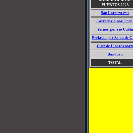
PUERTOS 2023
San Lorenzo este
Corredoria por Onde
Yernes, por río Cubia
Perlavia por Sama de G
Cruz de Linares nort
Banduxu
TOTAL