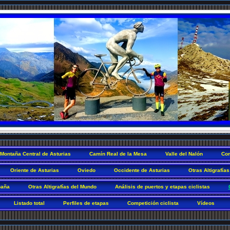
Montaña Central de Asturias
Camín Real de la Mesa
Valle del Nalón
Com
Oriente de Asturias
Oviedo
Occidente de Asturias
Otras Altigrafías
paña
Otras Altigrafías del Mundo
Análisis de puertos y etapas ciclistas
Listado total
Perfiles de etapas
Competición ciclista
Vídeos