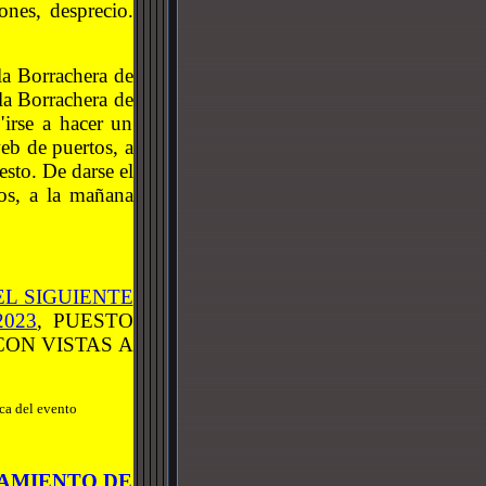
ones, desprecio.
la Borrachera de
la Borrachera de
"irse a hacer un
web de puertos, a
sto. De darse el
ros, a la mañana
EL SIGUIENTE
023
, PUESTO
CON VISTAS A
ca del evento
AMIENTO DE