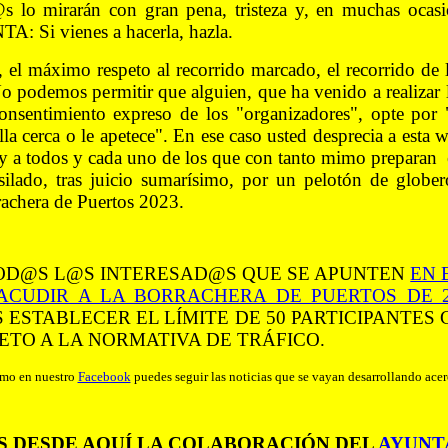
s lo mirarán con gran pena, tristeza y, en muchas ocasi
Si vienes a hacerla, hazla.
 el máximo respeto al recorrido marcado, el recorrido de 
o podemos permitir que alguien, que ha venido a realizar 
consentimiento expreso de los "organizadores", opte por 
lla cerca o le apetece". En ese caso usted desprecia a esta 
 a todos y cada uno de los que con tanto mimo preparan e
usilado, tras juicio sumarísimo, por un pelotón de globe
rachera de Puertos 2023.
TOD@S L@S INTERESAD@S QUE SE APUNTEN
EN 
ACUDIR A LA BORRACHERA DE PUERTOS DE 2
ESTABLECER EL LÍMITE DE 50 PARTICIPANTES 
ETO A LA NORMATIVA DE TRÁFICO.
mo en nuestro
Facebook
puedes seguir las noticias que se vayan desarrollando acer
 DESDE AQUÍ LA COLABORACIÓN DEL
AYUNT