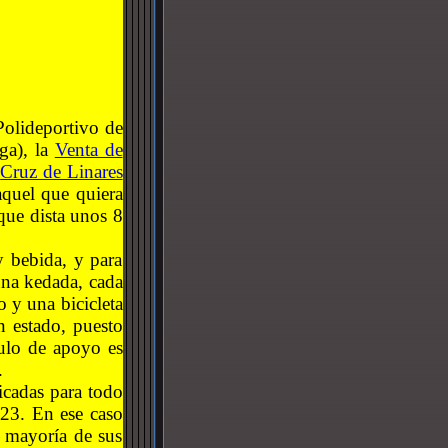
Polideportivo de
ga), la
Venta de
Cruz de Linares
aquel que quiera
que dista unos 8
 bebida, y para
una kedada, cada
 y una bicicleta
n estado, puesto
culo de apoyo es
.
icadas para todo
023. En ese caso
 mayoría de sus