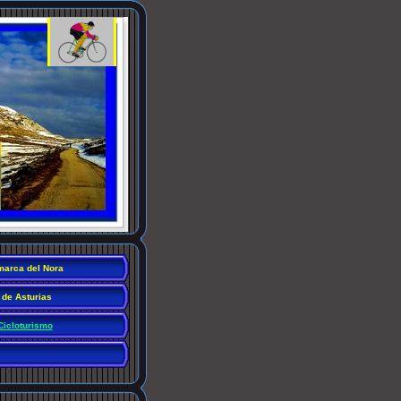
arca del Nora
 de Asturias
Cicloturismo