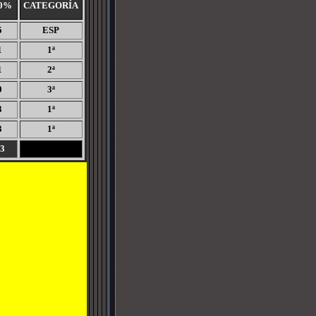
0%
CATEGORÍA
5
ESP
1
1ª
1
2ª
0
3ª
3
1ª
3
1ª
3