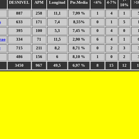
DESNIVEL
APM
Longitud
Pte.Media
<4%
4-7%
>1
10%
887
258
11,1
7,99 %
1
4
1
s
633
171
7,4
8,55%
0
1
5
395
100
5,3
7,45 %
0
4
0
rao
334
71
11,5
2,90 %
6
4
1
e
715
211
8,2
8,71 %
0
2
3
486
156
6
8,10 %
1
0
2
3450
967
49,5
6,97 %
8
15
12
1