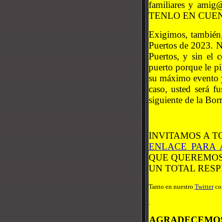
familiares y amig@
TENLO EN CUENTA: 
Exigimos, también,
Puertos de 2023. N
Puertos, y sin el 
puerto porque le pi
su máximo evento y
caso, usted será f
siguiente de la Bor
INVITAMOS A 
ENLACE PARA 
QUE QUEREMOS 
UN TOTAL RESP
Tanto en nuestro
Twitter
co
.
AGRADECEMOS