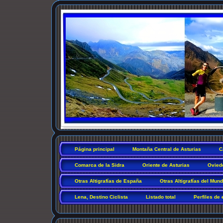
Página principal
Montaña Central de Asturias
C
Comarca de la Sidra
Oriente de Asturias
Ovied
Otras Altigrafías de España
Otras Altigrafías del Mun
Lena, Destino Ciclista
Listado total
Perfiles de 