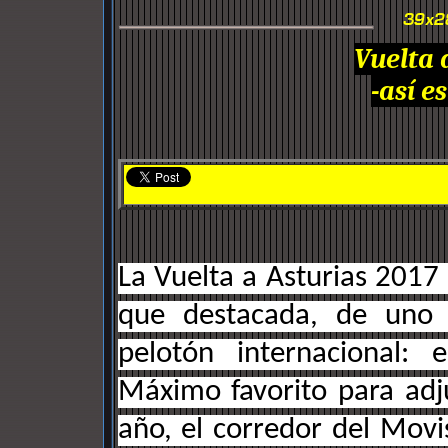
Vuelta 
-así e
La Vuelta a Asturias 2017 
que destacada, de uno 
pelotón internacional: 
Máximo favorito para adju
año, el corredor del Movi