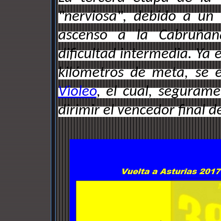
"nerviosa", debido a un 
ascenso a la Cabruña
dificultad intermedia. Ya 
kilómetros de meta, se 
Violeo
, el cual, seguram
dirimir el vencedor final d