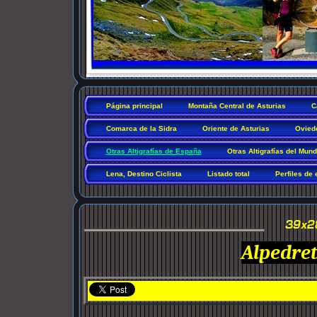
Página principal
Montaña Central de Asturias
C
Comarca de la Sidra
Oriente de Asturias
Ovied
Otras Altigrafías de España
Otras Altigrafías del Mun
Lena, Destino Ciclista
Listado total
Perfiles de 
Alpedret