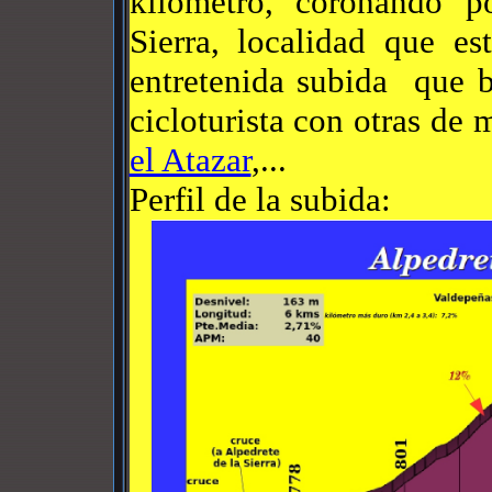
kilómetro, coronando p
Sierra, localidad que e
entretenida subida que b
cicloturista con otras d
el Atazar
,...
Perfil de la subida: