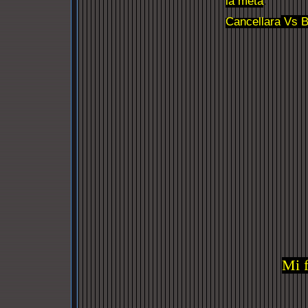
la meta
.
Cancellara
Vs
B
Mi f