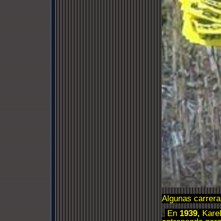
Algunas carreras
-
En
1939,
Kare