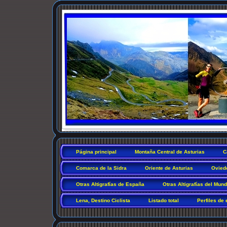
Página principal
Montaña Central de Asturias
C
Comarca de la Sidra
Oriente de Asturias
Ovied
Otras Altigrafías de España
Otras Altigrafías del Mun
Lena, Destino Ciclista
Listado total
Perfiles de 