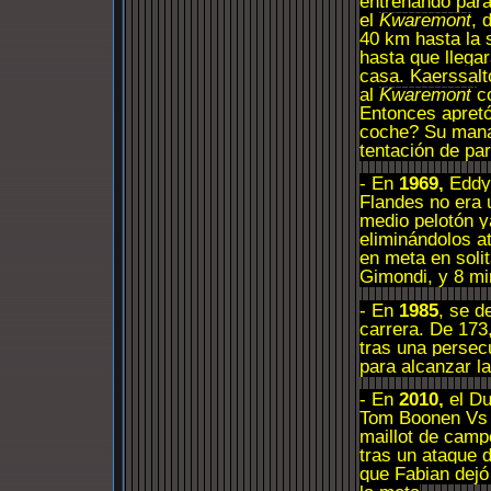
entrenando para
el
Kwaremont
, 
40 km hasta la 
hasta que llegar
casa.
Kaers
salt
al
Kwaremont
c
Entonces apretó
coche? Su manage
tentación de par
- En
1969,
Eddy
Flandes no era 
medio pelotón ya
eliminándolos a
en meta en soli
Gimondi
, y 8 mi
- En
1985
, se d
carrera. De 173,
tras una persecu
para alcanzar l
- En
2010,
el D
Tom
Boonen
Vs
maillot de camp
tras un ataque 
que
Fabian
dejó