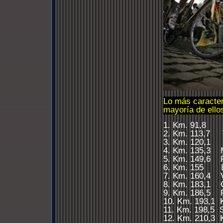
Lo más caracter
mayoría de ello
1. Km. 91,8
2. Km. 113,7
3. Km. 120,1
4. Km. 135,3
5. Km. 149
,6
6.
Km. 155
7.
Km. 160
,4
8. Km. 183
,1
9. Km. 186
,5
10. Km. 193
,1
11. Km. 198
,5
12. Km. 210
,3