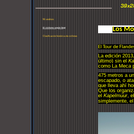
Mi análisis
Los Mo
El ciclismo según Gegi
Clasificación histórica de ciclistas
El Tour de Flande
La edición 2013
último) sin el
Ka
como La Meca p
475 metros a u
escapado, o ata
que lleva ahí h
Que los organiz
el
Kapelmuur
, e
simplemente, el