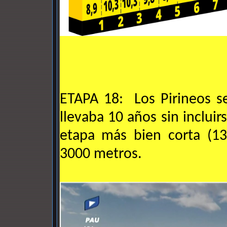
ETAPA 18: Los Pirineos s
llevaba 10 años sin inclui
etapa más bien corta (13
3000 metros.