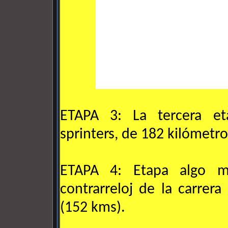
ETAPA 3: La tercera eta
sprinters, de 182 kilómetro
ETAPA 4: Etapa algo m
contrarreloj de la carrera
(152 kms).