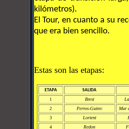
kilómetros).
El Tour, en cuanto a su r
que era bien sencillo.
Estas son las etapas:
ETAPA
SALIDA
1
Brest
La
2
Perros-Guirec
Mur 
3
Lorient
4
Redon
F