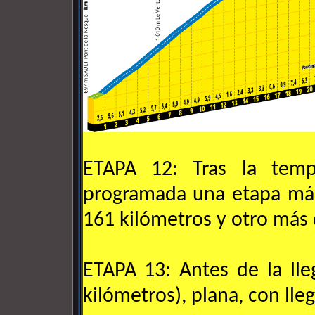
ETAPA 12: Tras la tem
programada una etapa más
161 kilómetros y otro más 
ETAPA 13: Antes de la lle
kilómetros), plana, con lle