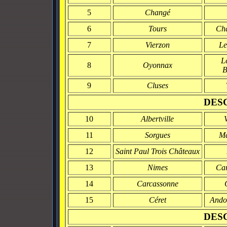
5
Changé
6
Tours
Cha
7
Vierzon
Le
L
8
Oyonnax
B
9
Cluses
DES
10
Albertville
11
Sorgues
Ma
12
Saint Paul Trois Châteaux
13
Nimes
Car
14
Carcassonne
15
Céret
Andor
DES