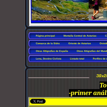
Página principal
Montaña Central de Asturias
C
Comarca de la Sidra
Oriente de Asturias
Ovied
Otras Altigrafías de España
Otras Altigrafías del Mun
Lena, Destino Ciclista
Listado total
Perfiles de 
To
-primer análi