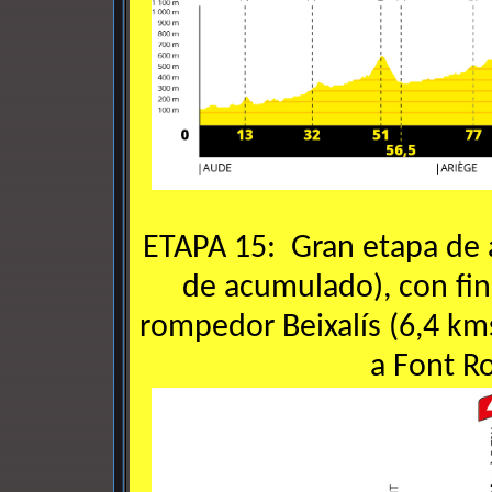
ETAPA 15: Gran etapa de 
de acumulado), con fina
rompedor Beixalís (6,4 kms
a Font R