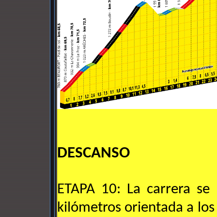
DESCANSO
ETAPA 10: La carrera se
kilómetros orientada a lo