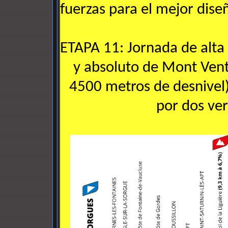
fuerzas para el mejor dise
ETAPA 11: Jornada de alt
y absoluto de Mont Vent
4500 metros de desnivel
por dos vert