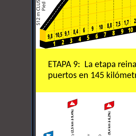
ETAPA 9: La etapa reina
puertos en 145 kilómet