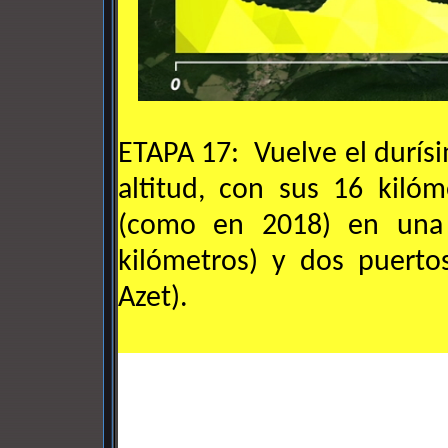
ETAPA 17: Vuelve el durís
altitud, con sus 16 kiló
(como en 2018) en una 
kilómetros) y dos puerto
Azet).