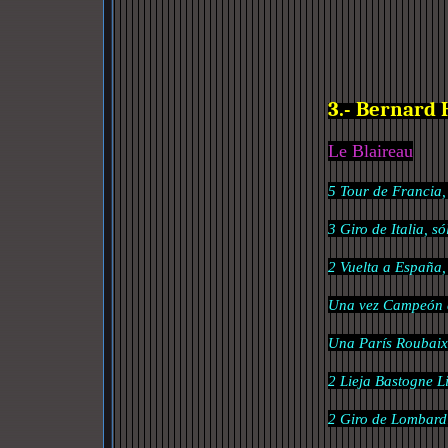
3.- Bernard 
Le Blaireau
5 Tour de Francia,
3 Giro de Italia, só
2 Vuelta a España, 
Una vez Campeón 
Una París Roubaix
2 Lieja Bastogne L
2 Giro de Lombard