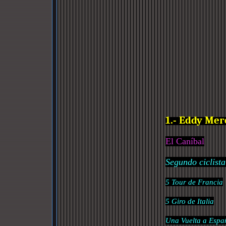
1.- Eddy Mer
El Caníbal
Segundo ciclist
5 Tour de Francia
5 Giro de Italia
Una Vuelta a Espa