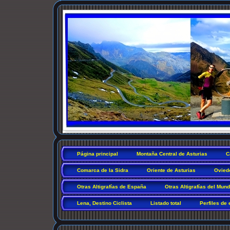
Página principal
Montaña Central de Asturias
C
Comarca de la Sidra
Oriente de Asturias
Ovied
Otras Altigrafías de España
Otras Altigrafías del Mun
Lena, Destino Ciclista
Listado total
Perfiles de 