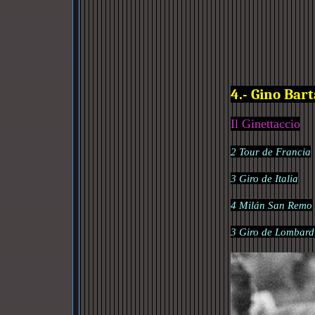
4.- Gino Bart
Il
Ginettaccio
2 Tour de Francia
3 Giro de Italia
4 Milán San Remo
3 Giro de Lombard