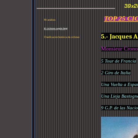
TOP 25 CI
Mi análisis
El ciclismo según Gegi
5.- Jacques 
Clasificación histórica de ciclistas
Monsieur Crono
5 Tour de Francia
2 Giro de Italia
Una Vuelta a Espa
Una Lieja Bastogne
9 G.P. de las Naci