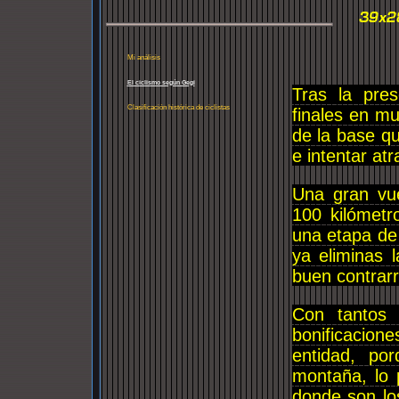
Mi análisis
El ciclismo según Gegi
Tras la pre
Clasificación histórica de ciclistas
finales en mu
de la base q
e intentar at
Una gran vu
100 kilómetro
una etapa de
ya eliminas 
buen contrarr
Con tantos
bonificacione
entidad, po
montaña, lo 
donde son lo