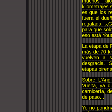
muchos kil
kilometrajes 
es que los r
fuera el dueñ
regalada. ¿G
para que sol
eso está You
La etapa de 
más de 70 km
vuelven a s
desgracia. 
etapas pirena
Sobre L’Ang
Vuelta, ya q
carnicería, 
de paso...
Yo no pondría