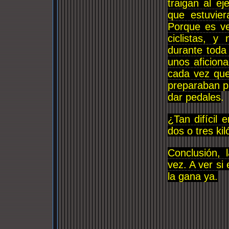
traigan al e
que estuvier
Porque es ve
ciclistas, y
durante toda
unos aficion
cada vez que
preparaban pa
dar pedales
.
¿Tan difícil 
dos o tres ki
Conclusión, 
vez. A ver si
la gana ya.