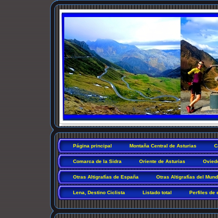
Página principal
Montaña Central de Asturias
C
Comarca de la Sidra
Oriente de Asturias
Ovied
Otras Altigrafías de España
Otras Altigrafías del Mun
Lena, Destino Ciclista
Listado total
Perfiles de 