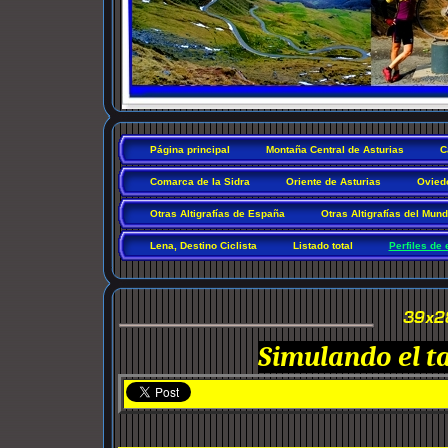
Página principal
Montaña Central de Asturias
C
Comarca de la Sidra
Oriente de Asturias
Ovied
Otras Altigrafías de España
Otras Altigrafías del Mun
Lena, Destino Ciclista
Listado total
Perfiles de 
Simulando el t