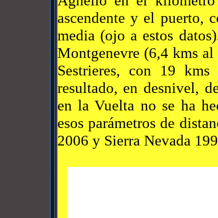
Agnello en el kilómetro
ascendente y el puerto, 
media (ojo a estos datos
Montgenevre (6,4 kms al 
Sestrieres, con 19 kms 
resultado, en desnivel, 
en la Vuelta no se ha he
esos parámetros de distan
2006 y Sierra Nevada 199