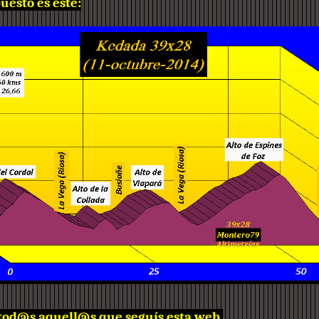
uesto es éste:
 tod@s aquell@s que seguís esta web.