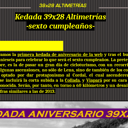
Kedada 39x28 Altimetrías
-sexto cumpleaños-
ramos la
primera kedada de aniversario de la web
y tras el b
nieseis para celebrar lo que será el sexto cumpleaños. La pret
re, es la de pasar un gran día de cicloturismo, con un recor
algunas ascensiones, no sólo de Lena, sino de también de los co
 optado por dar protagonismo al Cordal, el cual ascender
se incluirá la corta subida a la
Collada
, y
Viapará
por su cara
conocida. Serán, por tanto, en torno a 60 kilómetros y un desn
ras similares a las de 2013.