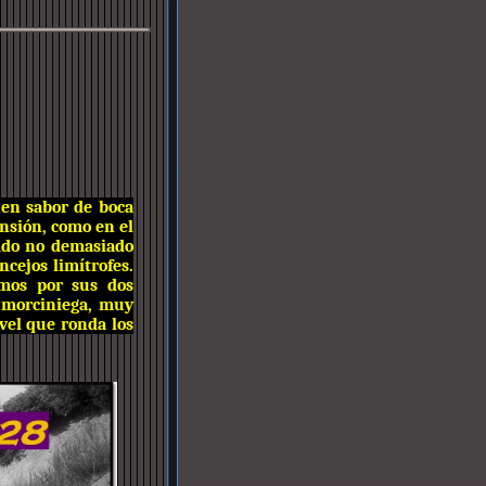
uen sabor de boca
ensión, como en el
rido no demasiado
ncejos limítrofes.
emos por sus dos
 morciniega, muy
ivel que ronda los