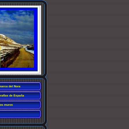
arca del Nora
grafías de España
os muros