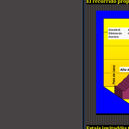
El recorrido prop
Estais invitad@s