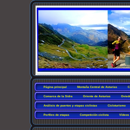
Página principal
Montaña Central de Asturias
C
Comarca de la Sidra
Oriente de Asturias
Ovied
Análisis de puertos y etapas ciclistas
Cicloturismo
Perfiles de etapas
Competición ciclista
Vídeos