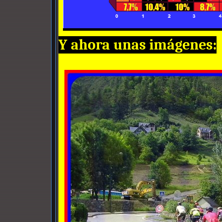
Y ahora unas imágenes: