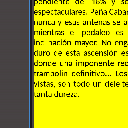
pendiente del 18% y se
espectaculares. Peña Caba
nunca y esas antenas se 
mientras el pedaleo es
inclinación mayor. No eng
duro de esta ascensión es,
donde una imponente rect
trampolín definitivo... L
vistas, son todo un deleit
tanta dureza.