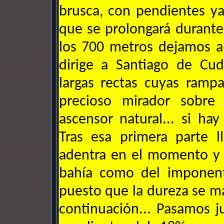
brusca, con pendientes ya
que se prolongará durante
los 700 metros dejamos a 
dirige a Santiago de Cud
largas rectas cuyas ramp
precioso mirador sobre
ascensor natural... si hay 
Tras esa primera parte l
adentra en el momento y 
bahía como del imponent
puesto que la dureza se ma
continuación... Pasamos j