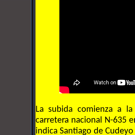
La subida comienza a la
carretera nacional N-635 en
indica Santiago de Cudeyo