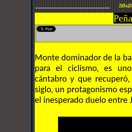
Peña
Monte dominador de la bah
para el ciclismo, es uno
cántabro y que recuperó,
siglo, un protagonismo esp
el inesperado duelo entre 