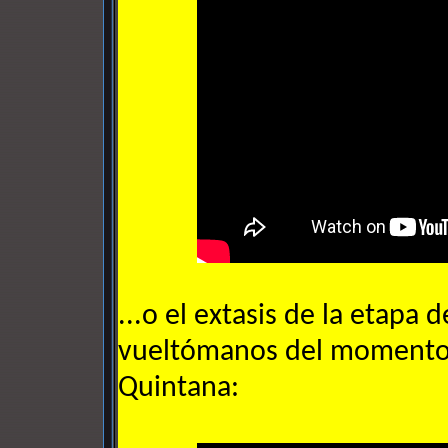
...o el extasis de la etapa
vueltómanos del momento,
Quintana: