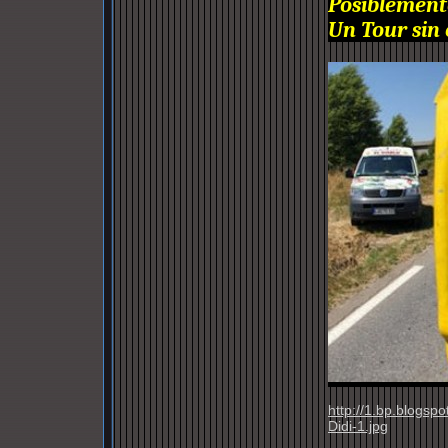
Posiblemente
Un Tour sin 
http://1.bp.blogs
Didi-1.jpg