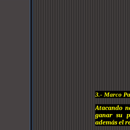
3.- Marco Pa
Atacando n
ganar su p
además el re