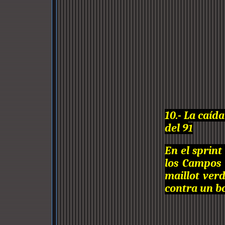
10.- La caíd
del 9
1
En el sprint
los Campos 
maillot verd
contra un b