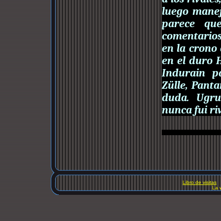
luego manej
parece qu
comentarios
en la crono 
en el duro 
Indurain p
Zülle, Panta
duda. Ugru
nunca fui ri
Libro de visitas
La 