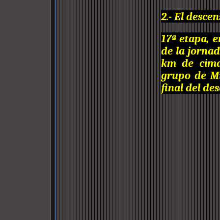
2.- El desce
17ª etapa, 
de la jorna
km de cima
grupo de Mi
final del de