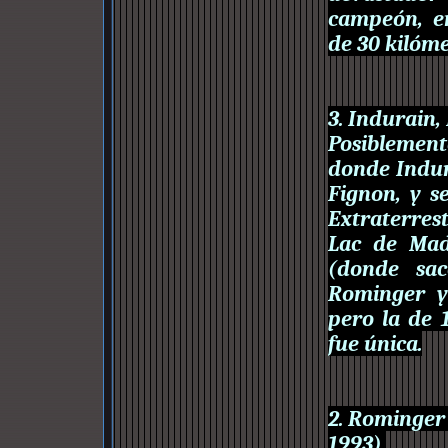
campeón, en
de 30 kilóme
3. Indurain
Posiblement
donde Indur
Fignon, y s
Extraterres
Lac de Mad
(donde sac
Rominger y
pero la de 
fue única.
2. Rominger 
1993).