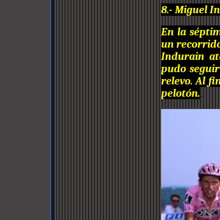
8.- Miguel In
En la séptim
un recorrid
Indurain a
pudo seguir
relevo. Al f
pelotón.
.