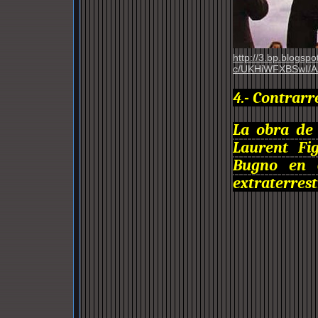
http://3.bp.blogs
c/UKHiWFXBSwI/AA
4.- Contrarr
La obra de
Laurent Fi
Bugno en 
extraterrest