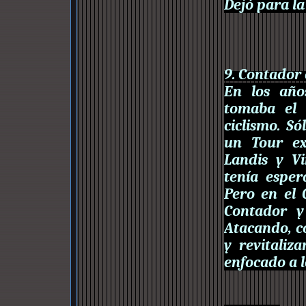
Dejó para la
9. Contador 
En los año
tomaba el 
ciclismo. S
un Tour ex
Landis y V
tenía esper
Pero en el 
Contador y
Atacando, co
y revitaliz
enfocado a l