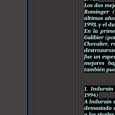
Los dos mej
Rominger (
últimos años
1993, y el d
En la prim
Galibier (po
Chevalier, 
destrozaron
fue un espe
mejores ba
también pue
1. Indurai
1994)
A Indurain 
demasiado c
a los rivale