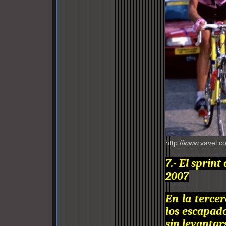
http://www.vavel.c
7.- El sprin
200
7
En la terce
los escapado
sin levantars