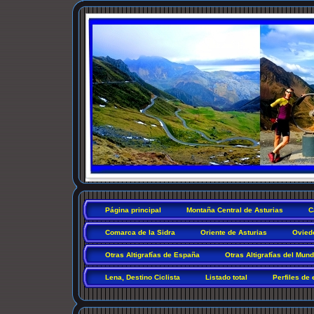
Página principal
Montaña Central de Asturias
C
Comarca de la Sidra
Oriente de Asturias
Ovied
Otras Altigrafías de España
Otras Altigrafías del Mun
Lena, Destino Ciclista
Listado total
Perfiles de 