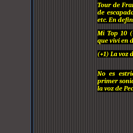
Tour de Fran
de escapada
etc. En defi
Mi Top 10 
que viví en d
(+1) La voz 
No es estr
primer sonid
la voz de Pe