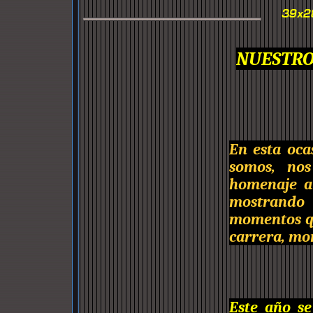
NUESTRO
En esta oca
somos, nos
homenaje al
mostrando
momentos q
carrera, mo
Este año se