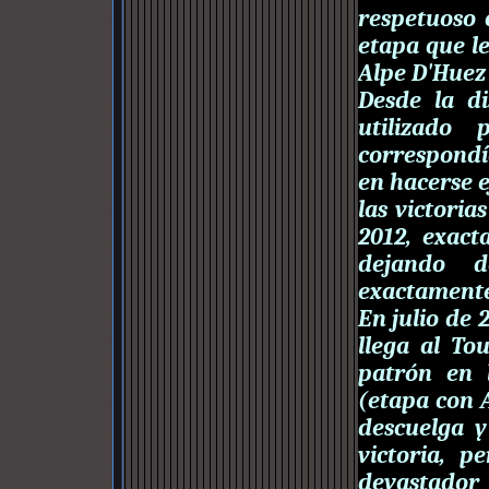
respetuoso 
etapa que le
Alpe D'Huez 
Desde la d
utilizado
correspondí
en hacerse e
las victoria
2012, exact
dejando d
exactamente 
En julio de 
llega al T
patrón en l
(etapa con A
descuelga y
victoria, p
devastador