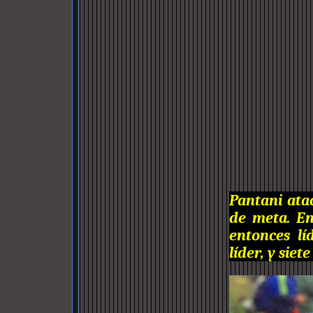
Pantani atac
de meta. En
entonces líd
líder, y siet