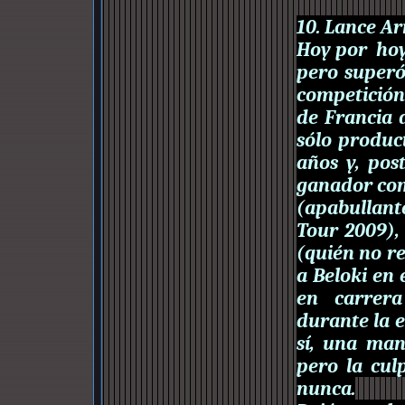
10. Lance A
Hoy por hoy
pero superó
competición.
de Francia 
sólo produc
años y, pos
ganador com
(apabullant
Tour 2009),
(quién no r
a Beloki en 
en carrera
durante la 
sí, una man
pero la cul
nunca.