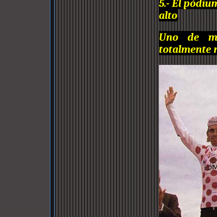
5.- El pódiu
alto
.
Uno de mi
totalmente n