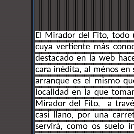
El Mirador del Fito, todo 
cuya vertiente más conoc
destacado en la web hac
cara inédita, al ménos en 
arranque es el mismo que
localidad en la que toma
Mirador del Fito, a travé
casi llano, por una carre
servirá, como os suelo i