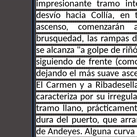
impresionante tramo int
desvío hacia Collía, en
ascenso, comenzarán
brusquedad, las rampas de
se alcanza "a golpe de riñó
siguiendo de frente (com
dejando el más suave asce
El Carmen y a Ribadesella
caracteriza por su irregula
tramo llano, prácticamen
dura del puerto, que arra
de Andeyes. Alguna curva c