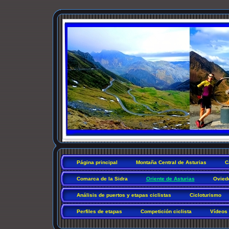
Página principal
Montaña Central de Asturias
C
Comarca de la Sidra
Oriente de Asturias
Ovied
Análisis de puertos y etapas ciclistas
Cicloturismo
Perfiles de etapas
Competición ciclista
Vídeos