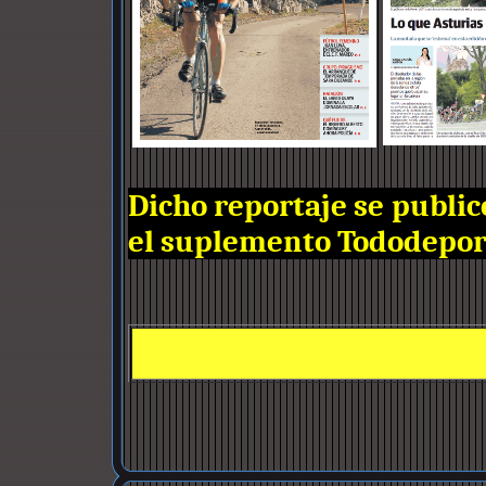
Dicho reportaje se public
el suplemento Tododeporte