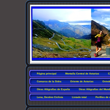
Página principal
Montaña Central de Asturias
C
Comarca de la Sidra
Oriente de Asturias
Ovied
Otras Altigrafías de España
Otras Altigrafías del Mun
Lena, Destino Ciclista
Listado total
Perfiles de 