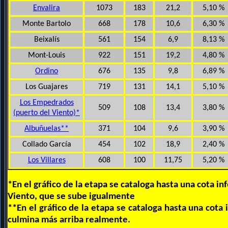
Envalira
1073
183
21,2
5,10 %
Monte Bartolo
668
178
10,6
6,30 %
Beixalís
561
154
6,9
8,13 %
Mont-Louis
922
151
19,2
4,80 %
Ordino
676
135
9,8
6,89 %
Los Guajares
719
131
14,1
5,10 %
Los Empedrados
509
108
13,4
3,80 %
(puerto del Viento)*
Albuñuelas**
371
104
9,6
3,90 %
Collado García
454
102
18,9
2,40 %
Los Villares
608
100
11,75
5,20 %
*En el gráfico de la etapa se cataloga hasta una cota in
Viento, que se sube igualmente
**En el gráfico de la etapa se cataloga hasta una cota 
culmina más arriba realmente.