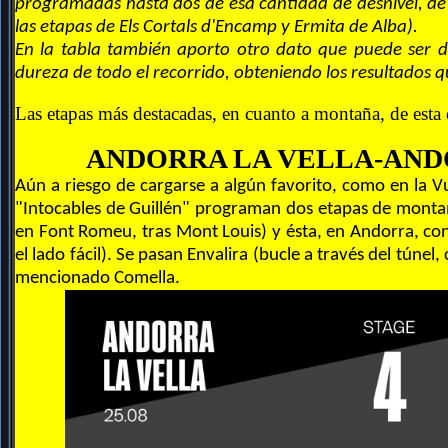
programadas hasta dos de esa cantidad de desnivel, de
las etapas de Els Cortals d'Encamp y Ermita de Alba).
En la tabla también aporto otro dato que puede ser d
dureza de todo el recorrido, obteniendo los resultados 
Las etapas más destacadas, en cuanto a montaña, de esta
ANDORRA LA VELLA-AND
Aún a riesgo de cargarse a algún favorito, como en la V
"Intocables de Guillén" programan dos etapas de montaña
en Font Romeu, tras Mont Louis) y ésta, en Andorra, con
el lado fácil). Se pasan Envalira (bucle a través del túnel
mencionado Comella.