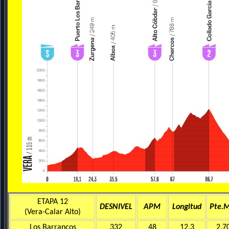
ETAPA 12
DESNIVEL
APM
Longitud
Pte.
(Vera-Calar Alto)
Los Barrancos
332
48
12,3
2,7