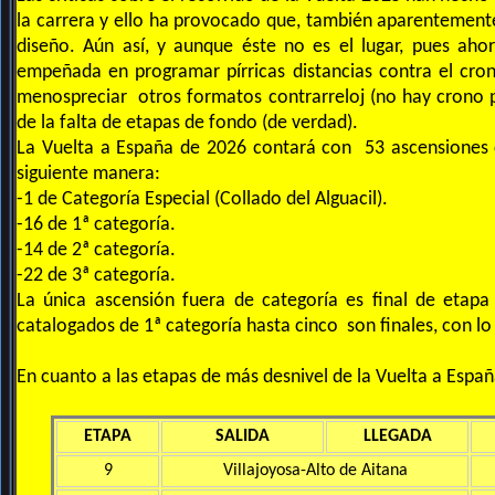
la carrera y ello ha provocado que, también aparentemente
diseño. Aún así, y aunque éste no es el lugar, pues aho
empeñada en programar pírricas distancias contra el crono
menospreciar otros formatos contrarreloj (no hay crono 
de la falta de etapas de fondo (de verdad).
La Vuelta a España de 2026 contará con 53 ascensiones ca
siguiente manera:
-1 de Categoría Especial (Collado del Alguacil).
-16 de 1ª categoría.
-14 de 2ª categoría.
-22 de 3ª categoría.
La única ascensión fuera de categoría es final de etapa
catalogados de 1ª categoría hasta cinco son finales, con lo
En cuanto a las etapas de más desnivel de la Vuelta a España
ETAPA
SALIDA
LLEGADA
9
Villajoyosa-Alto de Aitana