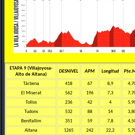
ETAPA 9 (Villajoyosa-
DESNIVEL
APM
Longitud
Pte.
Alto de Aitana)
Tárbena
418
67
8,9
4,7
El Miserat
562
196
7,3
7,7
Tollos
236
42
4
5,9
Tudons
532
88
14
3,8
Benifallim
351
59
7,8
4,5
Aitana
1265
242
22,2
5,7