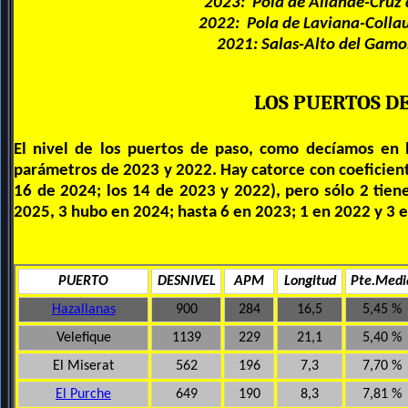
2023: Pola de Allande-Cruz 
2022: Pola de Laviana-Colla
2021: Salas-Alto del Gamo
LOS PUERTOS D
El nivel de los puertos de paso, como decíamos en l
parámetros de 2023 y 2022. Hay catorce con coeficiente
16 de 2024; los 14 de 2023 y 2022), pero sólo 2 tie
2025, 3 hubo en 2024; hasta 6 en 2023; 1 en 2022 y 3 
PUERTO
DESNIVEL
APM
Longitud
Pte.Medi
Hazallanas
900
284
16,5
5,45 %
Velefique
1139
229
21,1
5,40 %
El Miserat
562
196
7,3
7,70 %
El Purche
649
190
8,3
7,81 %