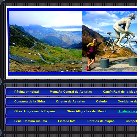
Página principal
Montaña Central de Asturias
Camín Real de la Mes
Comarca de la Sidra
Oriente de Asturias
Oviedo
Occidente de
Otras Altigrafías de España
Otras Altigrafías del Mundo
Análisis de 
Lena, Destino Ciclista
Listado total
Perfiles de etapas
Competi