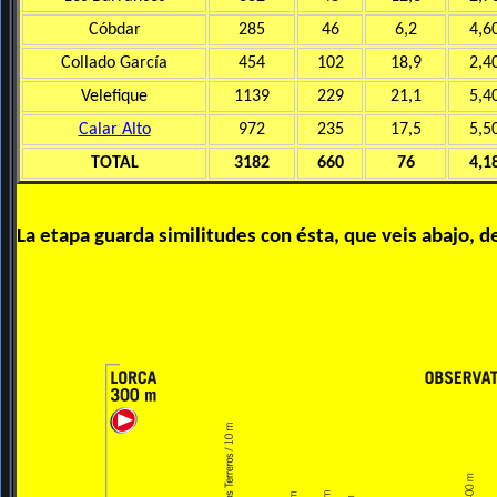
Cóbdar
285
46
6,2
4,6
Collado García
454
102
18,9
2,4
Velefique
1139
229
21,1
5,4
Calar Alto
972
235
17,5
5,5
TOTAL
3182
660
76
4,1
La etapa guarda similitudes con ésta, que veis abajo, d