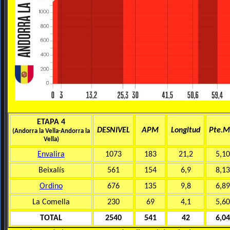
ETAPA 4
DESNIVEL
APM
Longitud
Pte.M
(Andorra la Vella-Andorra la
Vella)
Envalira
1073
183
21,2
5,1
Beixalís
561
154
6,9
8,1
Ordino
676
135
9,8
6,8
La Comella
230
69
4,1
5,6
TOTAL
2540
541
42
6,0