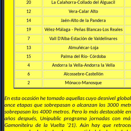
20
La Calahorra-Collado del Alguacil
12
Vera-Calar Alto
14
Jaén-Alto de la Pandera
19
Vélez-Málaga - Peñas Blancas-Los Reales
7
Vall D’Alba-Estación de Valdelinares
13
Almuñécar-Loja
15
Palma del Río- Córdoba
4
Andorra la Vella-Andorra la Vella
6
Alcossebre-Castellón
2
Mónaco-Manosque
En esta ocasión he tomado aquellas cuyo desnivel globa
once etapas que sobrepasan o alcanzan los 3000 metros
sobrepasan los 4000 metros. Pero lo más destacable entr
años después, Unipublic programa jornadas con más
Gamoniteiru de la Vuelta '21). Aún hay que retroc