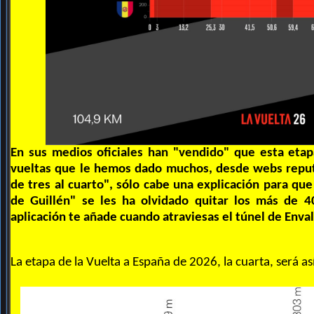
En sus medios oficiales han "vendido" que esta eta
vueltas que le hemos dado muchos, desde webs reput
de tres al cuarto", sólo cabe una explicación para que
de Guillén" se les ha olvidado quitar los más de 4
aplicación te añade cuando atraviesas el túnel de Enval
La etapa de la Vuelta a España de 2026, la cuarta, será así