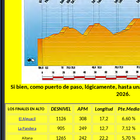
Si bien, como puerto de paso, lógicamente, hasta una
2026.
DESNIVEL
APM
Longitud
Pte.Media
LOS FINALES EN ALTO
1126
308
17,2
6,60 %
El Alguacil
905
249
12,7
7,12 %
La Pandera
1265
242
22,2
5,70 %
Aitana