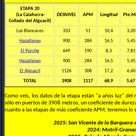
ETAPA 20
(La Calahorra-
DESNIVEL
APM
Longitud
Pte.M
Collado del Alguacil)
Los Blancares
333
51
10,4
3,20
Hazallanas
900
284
16,5
5,45
El Purche
649
190
8,3
7,81
Hazallanas
900
284
16,5
5,45
El Alguacil
1126
308
17,2
6,60
TOTAL
3908
1117
68,9
5,67
Como veis, los datos de la etapa están "a años luz" del 
sólo en puertos de 3908 metros, un coeficiente de durez
cuanto a las etapas de más coeficiente APM, tenemos lo s
2025: San Vicente de la Barquera-A
2024: Motril-Grana