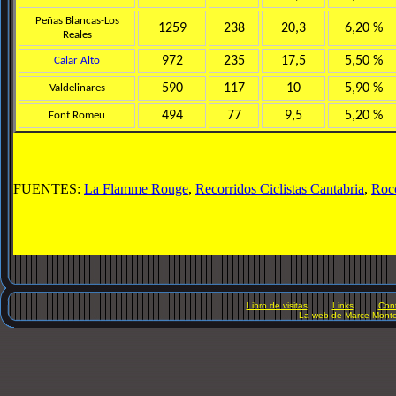
Peñas Blancas-Los
1259
238
20,3
6,20 %
Reales
972
235
17,5
5,50 %
Calar Alto
590
117
10
5,90 %
Valdelinares
494
77
9,5
5,20 %
Font Romeu
FUENTES:
La Flamme Rouge
,
Recorridos Ciclistas Cantabria
,
Roc
Libro de visitas
Links
Con
La web de Marce Mont