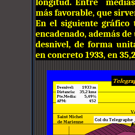
longitud. Entre medias
más favorable, que sirve
En el siguiente gráfico 
encadenado, además de u
desnivel, de forma unit
en concreto 1933, en 35,2