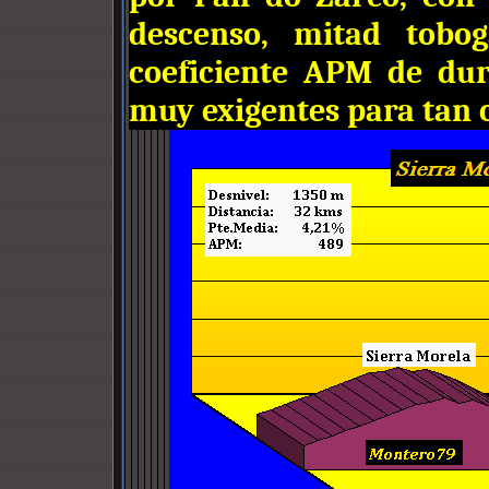
descenso, mitad tobo
coeficiente APM de du
muy exigentes para tan c