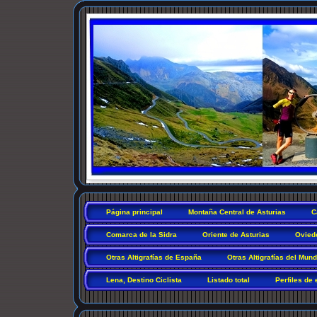
Página principal
Montaña Central de Asturias
C
Comarca de la Sidra
Oriente de Asturias
Ovied
Otras Altigrafías de España
Otras Altigrafías del Mun
Lena, Destino Ciclista
Listado total
Perfiles de 