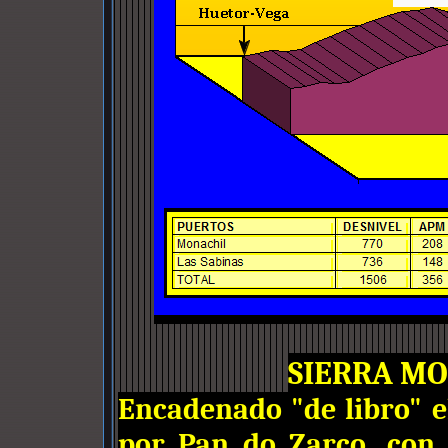
SIERRA M
Encadenado "de libro" e
por Pan do Zarco, con