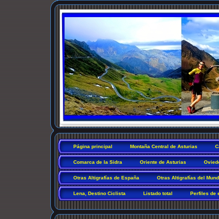
Página principal
Montaña Central de Asturias
C
Comarca de la Sidra
Oriente de Asturias
Ovied
Otras Altigrafías de España
Otras Altigrafías del Mun
Lena, Destino Ciclista
Listado total
Perfiles de 