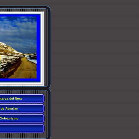
arca del Nora
 de Asturias
Cicloturismo