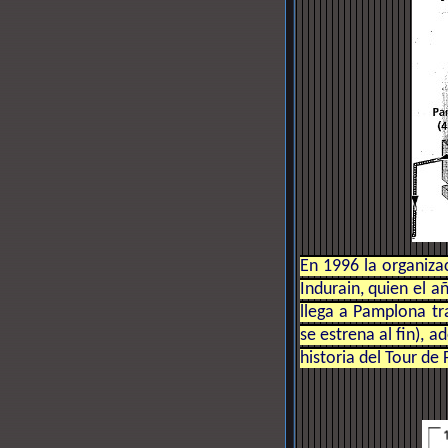
En 1996 la organiza
Indurain, quien el a
llega a Pamplona tr
se estrena al fin), 
historia del Tour de 