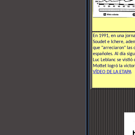
En 1991, en una jorna
Soudet e Ichere, ade
que "arreciaron" las c
españoles. Al día sigu
Luc Leblanc se vistió 
Mottet logró la victor
VÍDEO DE LA ETAPA