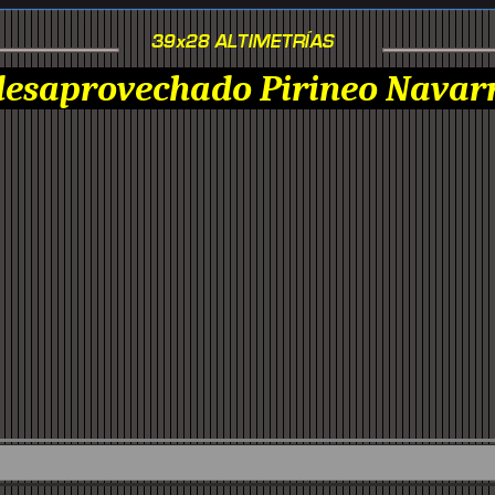
desaprovechado Pirineo Navar