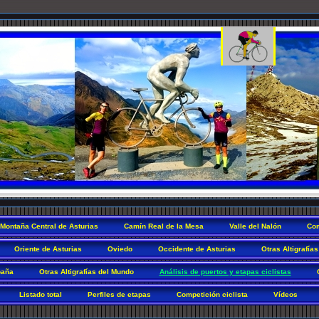
Montaña Central de Asturias
Camín Real de la Mesa
Valle del Nalón
Com
Oriente de Asturias
Oviedo
Occidente de Asturias
Otras Altigrafías
paña
Otras Altigrafías del Mundo
Análisis de puertos y etapas ciclistas
Listado total
Perfiles de etapas
Competición ciclista
Vídeos