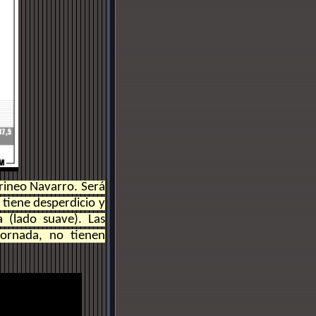
irineo Navarro. Será
 tiene desperdicio y
 (lado suave). Las
jornada, no tienen