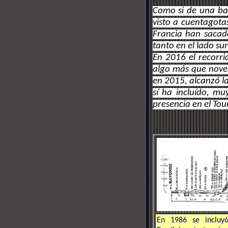
Como si de una barr
visto a cuentagota
Francia han sacado
tanto en el lado su
En 2016 el recorri
algo más que noved
en 2015, alcanzó la
sí ha incluído, m
presencia en el Tou
En 1986 se incluyó