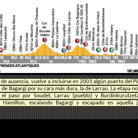
 de ausencia, vuelve a incluirse en 2003 algún puerto del P
o de Bagargi por su cara más dura, la de Larrau. La etapa no
 el paso por Soudet, Larrau (pueblo) y Burdinkurutzeta
 Hamilton, escalando Bagargi y escapado en aquella 