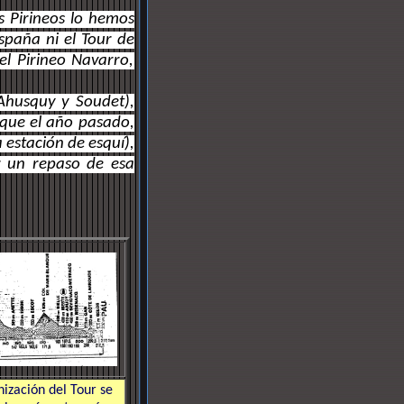
os Pirineos lo hemos
spaña ni el Tour de
el Pirineo Navarro,
(Ahusquy y Soudet),
 que el año pasado,
 estación de esquí),
r un repaso de esa
nización del Tour se