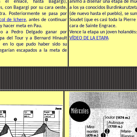
el enlace, hasta Bagargi),
animó a diseñar una etapa de muc
, con Bagargi por su cara oeste,
a los ya conocidos Burdinkurutzet
ra. Posteriormente se pasa por
(de nuevo hasta el pueblo), se su
col de Ichere
, antes de continuar
Soudet (que es casi toda la Pierre
y hacer meta en Pau.
cara de Sainte Engrace.
io a Pedro Delgado ganar por
Vence la etapa un joven holandés:
pa del Tour y a Bernard Hinault
VÍDEO DE LA ETAPA
o, en lo que pudo haber sido su
legarían escapados a la meta de