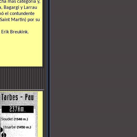
ha más categoría y,
a, Bagargi y Larrau
mó el contundente
 Saint Martin) por su
 Erik Breukink.