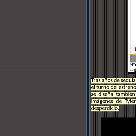
Tras años de sequía
el turno del estren
se diseña también
imágenes de Tyler
desperdicio.