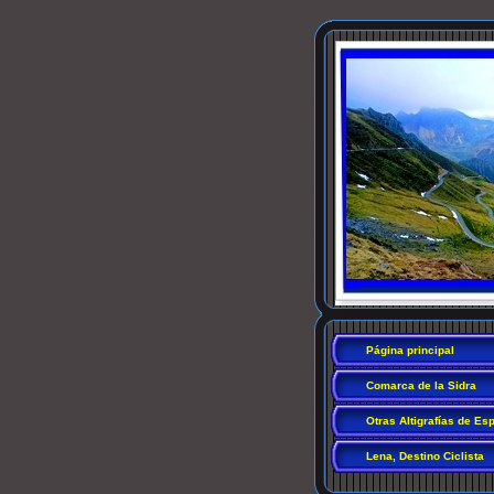
Página principal
Comarca de la Sidra
Otras Altigrafías de Es
Lena, Destino Ciclista