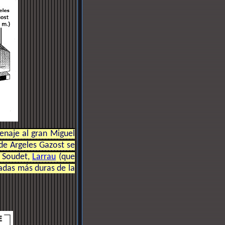
enaje al gran Miguel
sde Argeles Gazost se
, Soudet,
Larrau
(que
nadas más duras de la