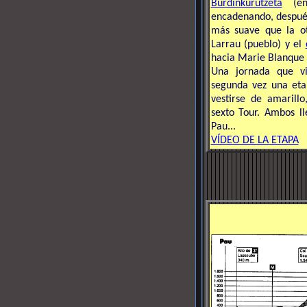
Burdinkurutzeta
(en 
encadenando, después
más suave que la ot
Larrau (pueblo) y el
hacia Marie Blanque 
Una jornada que v
segunda vez una eta
vestirse de amarill
sexto Tour. Ambos l
Pau...
VÍDEO DE LA ETAPA