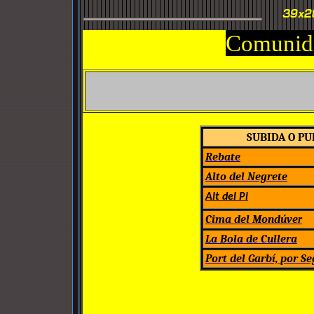
Comunida
SUBIDA O PU
Rebate
Alto del Negrete
Alt del Pi
Cima del Mondúve
r
La Bola de Cullera
Port del Garbí, por Se