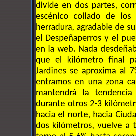
divide en dos partes, cor
escénico collado de los
herradura, agradable de su
el Despeñaperros y el pue
en la web. Nada desdeñab
que el kilómetro final p
Jardines se aproxima al 7
entramos en una zona cas
mantendrá la tendencia
durante otros 2-3 kilómet
hacia el norte, hacia Ciuda
dos kilómetros, vuelve a 