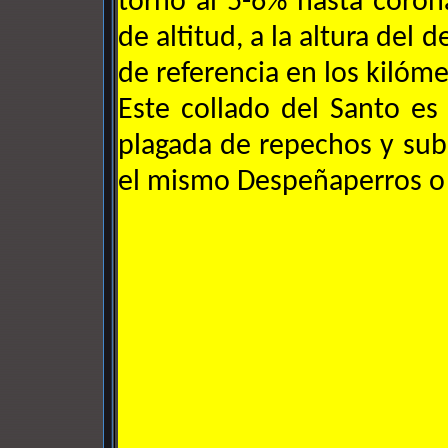
torno al 5-6% hasta coro
de altitud, a la altura del 
de referencia en los kilóme
Este collado del Santo es 
plagada de repechos y sub
el mismo Despeñaperros o l