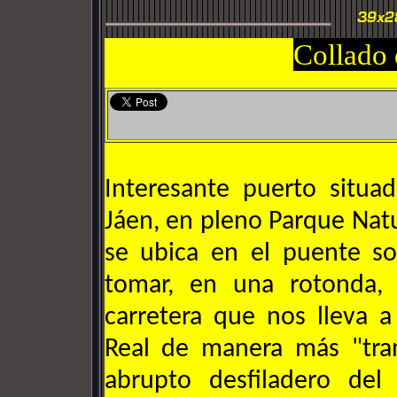
Collado 
Interesante puerto situa
Jáen, en pleno Parque Natu
se ubica en el puente so
tomar, en una rotonda,
carretera que nos lleva a
Real de manera más "tra
abrupto desfiladero del