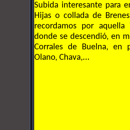
Subida interesante para e
Hijas o collada de Brene
recordamos por aquella
donde se descendió, en me
Corrales de Buelna, en p
Olano, Chava,...