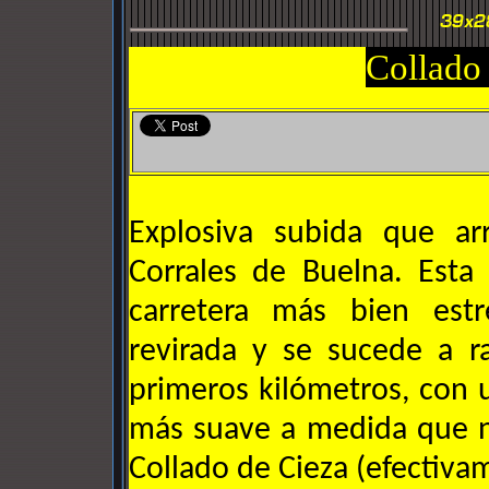
Collado
Explosiva subida que ar
Corrales de Buelna. Esta
carretera más bien est
revirada y se sucede a r
primeros kilómetros, con 
más suave a medida que n
Collado de Cieza (efectivam