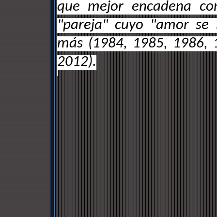
que mejor encadena con
"pareja" cuyo "amor se
más (1984, 1985, 1986, 
2012).