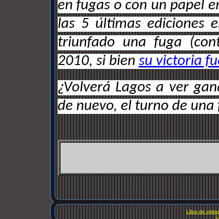
en fugas o con un papel e
las 5 últimas ediciones
triunfado una fuga (con
2010, si bien
su victoria f
¿Volverá Lagos a ver gana
de nuevo, el turno de una
Libro de visita
L