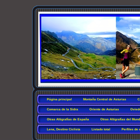
Página principal
Montaña Central de Asturias
C
Comarca de la Sidra
Oriente de Asturias
Ovied
Otras Altigrafías de España
Otras Altigrafías del Mun
Lena, Destino Ciclista
Listado total
Perfiles de 