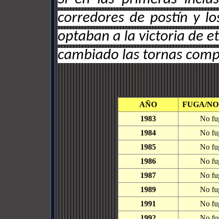
corredores de postín y lo
optaban a la victoria de e
cambiado las tornas com
AÑO
FUGA/NO
1983
No fu
1984
No fu
1985
No fu
1986
No fu
1987
No fu
1989
No fu
1991
No fu
1992
No fu