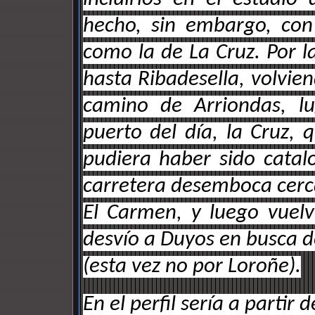
hecho, sin embargo, con
como la de La Cruz. Por la
hasta Ribadesella, volvien
camino de Arriondas, l
puerto del día, la Cruz,
pudiera haber sido cata
carretera desemboca cerca
El Carmen, y luego vuelv
desvío a Duyos en busca de
(esta vez no por Loroñe).
En el perfil sería a partir 