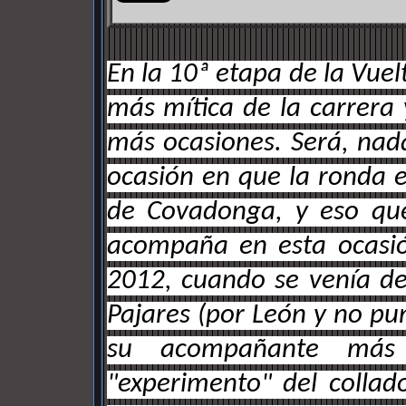
En la 10ª etapa de la Vue
más mítica de la carrera 
más ocasiones. Será, na
ocasión en que la ronda 
de Covadonga, y eso que
acompaña en esta ocasió
2012, cuando se venía de
Pajares (por León y no pun
su acompañante más 
"experimento" del collad