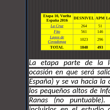
Etapa 10, Vuelta
DESNIVEL
APM
Lo
España 2016
La Cruz
264
51
Fito
561
146
Lagos de
1023
296
Covadonga
TOTAL
1848
493
La etapa parte de la l
ocasión en que será sal
España) y se va hacia la 
los pequeños altos de In
Ranas (no puntuable).
incluirlos en el estudio