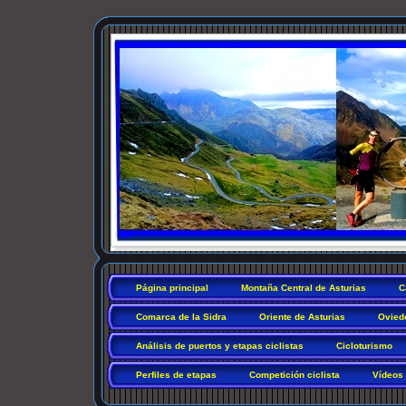
Página principal
Montaña Central de Asturias
C
Comarca de la Sidra
Oriente de Asturias
Ovied
Análisis de puertos y etapas ciclistas
Cicloturismo
Perfiles de etapas
Competición ciclista
Vídeos