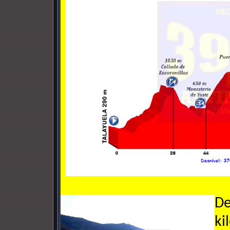
De
ki