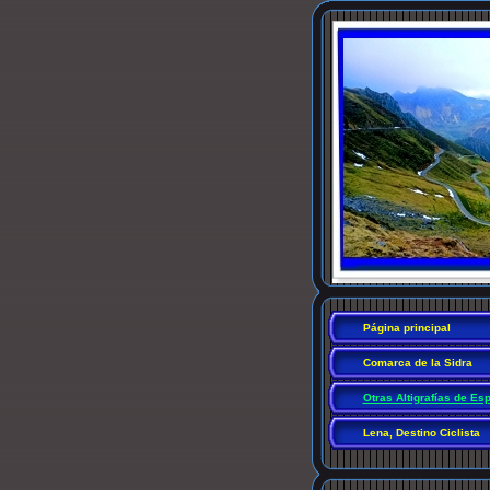
Página principal
Comarca de la Sidra
Otras Altigrafías de Es
Lena, Destino Ciclista