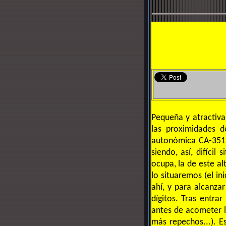
Pequeña y atractiva
las proximidades d
autonómica CA-351, 
siendo, así, difícil
ocupa, la de este a
lo situaremos (el in
ahí, y para alcanza
dígitos. Tras entra
antes de acometer l
más repechos...). E