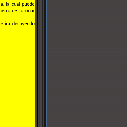
ca, la cual puede
metro de coronar
nte irá decayendo