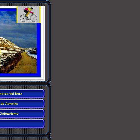
arca del Nora
 de Asturias
Cicloturismo