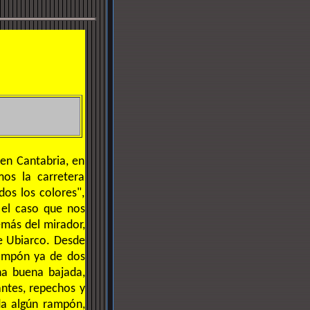
en Cantabria, en
mos la carretera
os los colores",
n el caso que nos
emás del mirador,
de Ubiarco. Desde
rampón ya de dos
una buena bajada,
antes, repechos y
rda algún rampón,