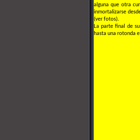
alguna que otra cur
inmortalizarse desd
(ver fotos).
La parte final de s
hasta una rotonda en