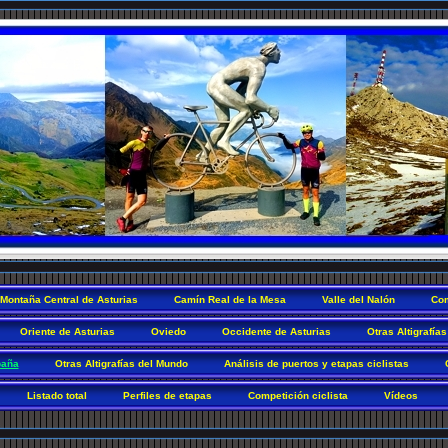
Montaña Central de Asturias
Camín Real de la Mesa
Valle del Nalón
Com
Oriente de Asturias
Oviedo
Occidente de Asturias
Otras Altigrafías
paña
Otras Altigrafías del Mundo
Análisis de puertos y etapas ciclistas
Listado total
Perfiles de etapas
Competición ciclista
Vídeos