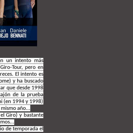
en un intento más
 Giro-Tour, pero en
eces. El intento es
roome) y ha buscado
rdar que desde 1998
cajón de la prueba
ni (en 1994 y 1998)
l mismo año...
l Giro) y bastante
emos...
cio de temporada el