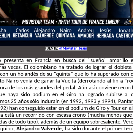
FUENTE:
@Movistar_Team
 presenta en Francia en busca del "sueño" amarillo 
ra
s veces. El colombiano ha tratado de lograr el doblete
 con un holandés de su "quinta" que lo ha superado con cr
nto Nairo venía de ganar la Vuelta (derrotando al fin a F
ltura de los más grandes del pedal. Aún así conviene reco
ue haya sido podium en el Giro ha logrado subirse al 
timos 25 años sólo Indurain (en 1992, 1993 y 1994), Panta
92) han conseguido estar en el podium de Giro y Tour en e
a está un recorrido con escasa crono (mucha menos que e
das de todo tipo), además de un equipo sobresaliente. Ver
equipo,
Alejandro Valverde
, ha sido durante el primer ter