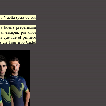
la Vuelta (otra de sus
na buena preparación
ar escapar, por unos
s que fue el primero
na un Tour a lo Cadel