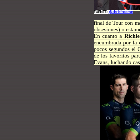
FUENTE:
@chrisfroome
final de Tour con má
obsesiones) o estam
En cuanto a
Richie
encumbrada por la c
pocos segundos el C
de los favoritos pa
Evans, luchando casi