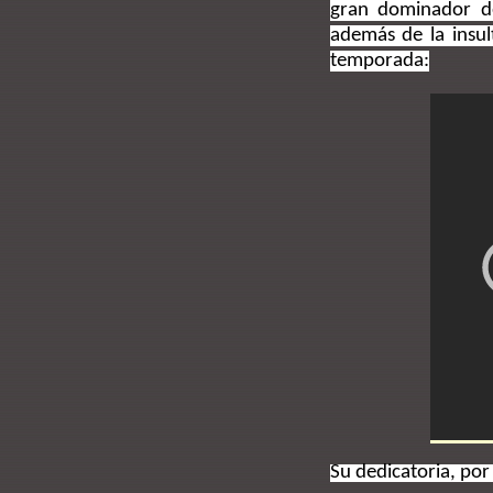
gran dominador del 
además de la insul
temporada:
Su dedicatoria, po