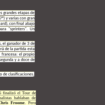
res grandes etapas de
7ª) y varias con gran
oard), con final abajo
ara "sprinters". Un
s, el ganador de 3 de
erá de la partida esta
 francesa: el propio
a segunda y a doce de
.
 de clasificaciones
 finalizó el Tour de
alistas hablaban de
Chris Froome
. Pero