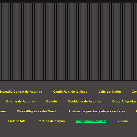
Montaña Central de Asturias
Camín Real de la Mesa
Valle del Nalón
Com
Oriente de Asturias
Oviedo
Occidente de Asturias
Otras Altigrafías
paña
Otras Altigrafías del Mundo
Análisis de puertos y etapas ciclistas
Listado total
Perfiles de etapas
Competición ciclista
Vídeos