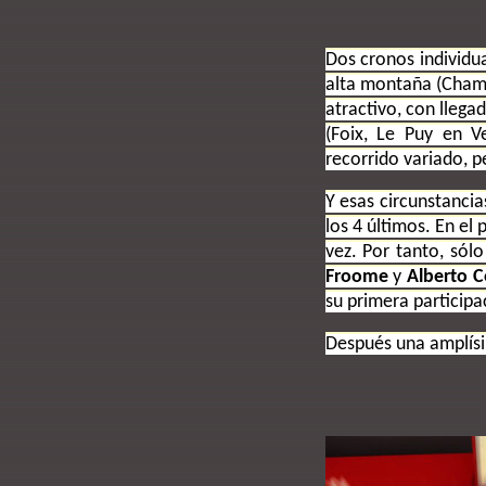
Dos cronos individua
alta montaña (Chambe
atractivo, con llegad
(Foix, Le Puy en V
recorrido variado, p
Y esas circunstanci
los 4 últimos. En el 
vez. Por tanto, sól
Froome
y
Alberto 
su primera participa
Después una amplísi