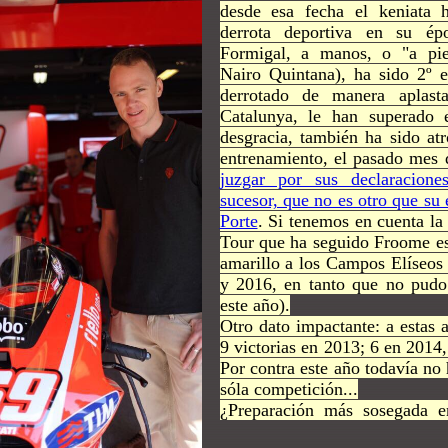
desde esa fecha el keniata 
derrota deportiva en su é
Formigal, a manos, o "a pi
Nairo Quintana), ha sido 2º e
derrotado de manera aplast
Catalunya, le han superado
desgracia, también ha sido at
entrenamiento, el pasado mes
juzgar por sus declaracion
sucesor, que no es otro que s
Porte
. Si tenemos en cuenta l
Tour que ha seguido Froome es
amarillo a los Campos Elíseos
y 2016, en tanto que no pud
este año).
Otro dato impactante: a estas 
9 victorias en 2013; 6 en 2014
Por contra este año todavía no
sóla competición...
¿Preparación más sosegada e