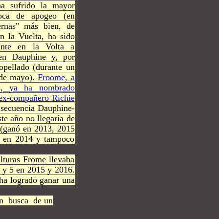
ha sufrido la mayor
poca de apogeo (en
ernas" más bien, de
n la Vuelta, ha sido
ante en la Volta a
 en Dauphine y, por
ropellado (durante un
 de mayo).
Froome, a
es, ya ha nombrado
u ex-compañero Richie
a secuencia Dauphine-
te año no llegaría de
 (ganó en 2013, 2015
o en 2014 y tampoco
alturas Frome llevaba
, y 5 en 2015 y 2016.
 ha logrado ganar una
n busca de un