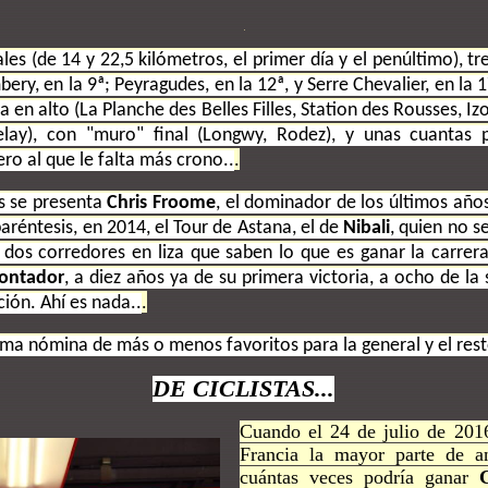
les (de 14 y 22,5 kilómetros, el primer día y el penúltimo), t
ry, en la 9ª; Peyragudes, en la 12ª, y Serre Chevalier, en la 1
a en alto (La Planche des Belles Filles, Station des Rousses, Iz
elay), con "muro" final (Longwy, Rodez), y unas cuantas p
.
ero al que le falta más crono..
as se presenta
Chris Froome
, el dominador de los últimos año
paréntesis, en 2014, el Tour de Astana, el de
Nibali
, quien no s
o dos corredores en liza que saben lo que es ganar la carrera
Contador
, a diez años ya de su primera victoria, a ocho de l
.
ción. Ahí es nada..
ma nómina de más o menos favoritos para la general y el resto
DE CICLISTAS...
Cuando el 24 de julio de 2016
Francia la mayor parte de an
cuántas veces podría ganar