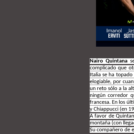
Nairo Quintana
se
complicado que ot
Italia se ha topado
elogiable, por cua
un reto sólo a la a
ningún corredor q
francesa. En los úl
y Chiappucci (en 19
A favor de Quintan
montaña (con llega
Su compañero de 