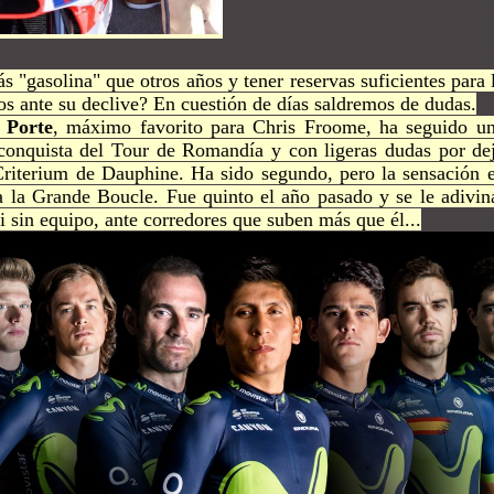
s "gasolina" que otros años y tener reservas suficientes para 
os ante su declive? En cuestión de días saldremos de dudas.
 Porte
, máximo favorito para Chris Froome, ha seguido u
onquista del Tour de Romandía y con ligeras dudas por dej
riterium de Dauphine. Ha sido segundo, pero la sensación e
ra la Grande Boucle. Fue quinto el año pasado y se le adivi
 sin equipo, ante corredores que suben más que él...